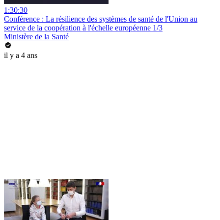
1:30:30
Conférence : La résilience des systèmes de santé de l'Union au
service de la coopération à l'échelle européenne 1/3
Ministère de la Santé
il y a 4 ans