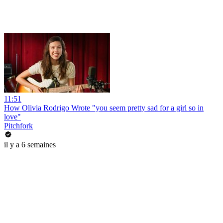
11:51
How Olivia Rodrigo Wrote "you seem pretty sad for a girl so in
love"
Pitchfork
il y a 6 semaines