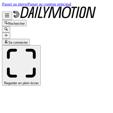
Passer au player
Passer au contenu principal
Rechercher
Se connecter
Regarder en plein écran