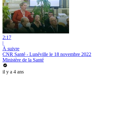
2:17
|
À suivre
CNR Santé - Lunéville le 18 novembre 2022
Ministère de la Santé
il y a 4 ans