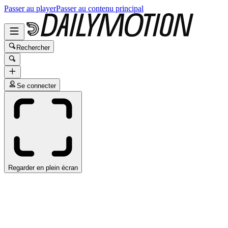
Passer au player
Passer au contenu principal
Rechercher
Se connecter
Regarder en plein écran