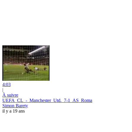
4:03
|
À suivre
UEFA_CL_-_Manchester_Utd._7-1_AS_Roma
Simon Barety
il y a 19 ans