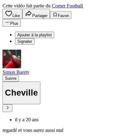
Cette vidéo fait partie du
Corner Football
Like
Partager
Favori
Plus
Ajouter à la playlist
Signaler
Simon Barety
Suivre
Cheville
il y a 20 ans
regardé et vous aurez aussi mal