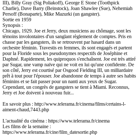
III), Billy Gray (Sig Poliakoff), George E Stone (Toothpick
Charlie), Dave Barry (Beinstock), Joan Shawlee (Sue), Nehemiah
Persoff (Bonaparte), Mike Mazurki (un gangster).
Sortie en 1959
Synopsis :
Chicago, 1929. Joe et Jerry, deux musiciens au chômage, sont les
témoins involontaires d'un sanglant règlement de comptes. Pris en
chasse par les gangsters, ils se retrouvent par hasard dans un
orchestre féminin. Travestis en femmes, ils sont engagés et partent
pour la Floride sous les pseudonymes respectifs de Joséphine et
Daphné. Rapidement, les quiproquos s'enchaînent. Joe est très attiré
par Sugar, une vamp naïve qui ne voit en lui qu'une confidente. De
son côté, Jerry est courtisé par Osgood Fielding III, un milliardaire
prêt à tout pour l'épouser. Joe abandonne de temps à autre ses habits
féminins et se fait passer pour un nanti aux yeux de Sugar.
Cependant, un congrès de gangsters se tient à Miami. Reconnus,
Jerry et Joe doivent à nouveau fuir...
En savoir plus : http://www.telerama.fr/cinema/films/certains-l-
aiment-chaud,7443.php
L'actualité du cinéma : https://www.telerama.fr/cinema
Les films de la semaine :
https://www.telerama.fr/cine/film_datesortie.php