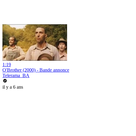
1:19
O'Brother (2000) - Bande annonce
Telerama_BA
il y a 6 ans