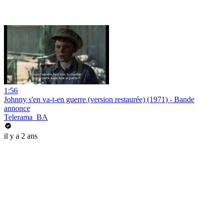
1:56
Johnny s'en va-t-en guerre (version restaurée) (1971) - Bande
annonce
Telerama_BA
il y a 2 ans