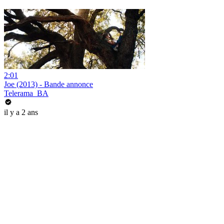
2:01
Joe (2013) - Bande annonce
Telerama_BA
il y a 2 ans