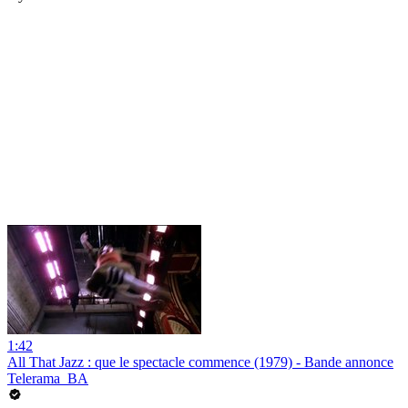
1:42
All That Jazz : que le spectacle commence (1979) - Bande annonce
Telerama_BA