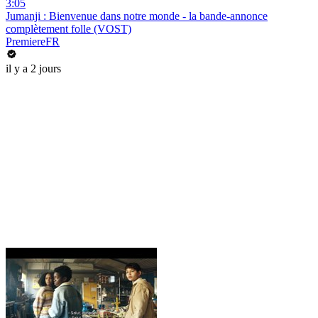
3:05
Jumanji : Bienvenue dans notre monde - la bande-annonce
complètement folle (VOST)
PremiereFR
il y a 2 jours