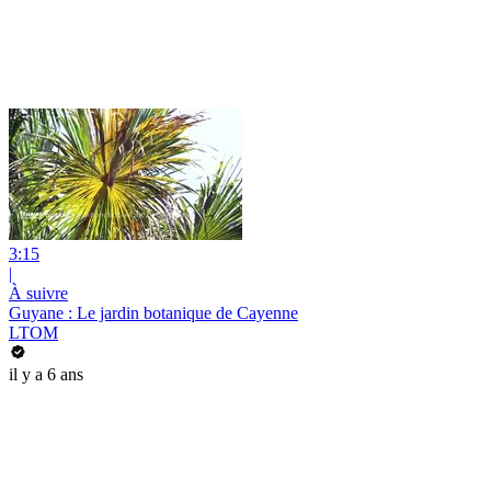
3:15
|
À suivre
Guyane : Le jardin botanique de Cayenne
LTOM
il y a 6 ans