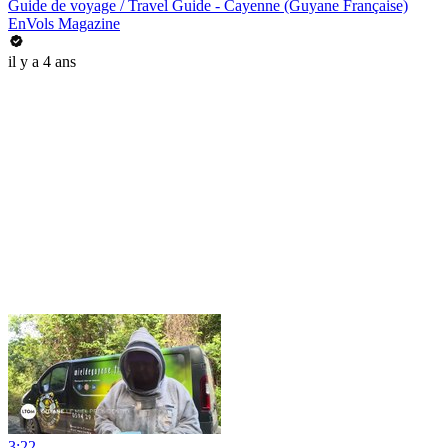
Guide de voyage / Travel Guide - Cayenne (Guyane Française)
EnVols Magazine
il y a 4 ans
3:22