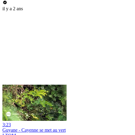
il y a 2 ans
3:23
Guyane - Cayenne se met au vert