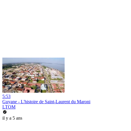
5:53
Guyane - L'histoire de Saint-Laurent du Maroni
LTOM
il y a 5 ans