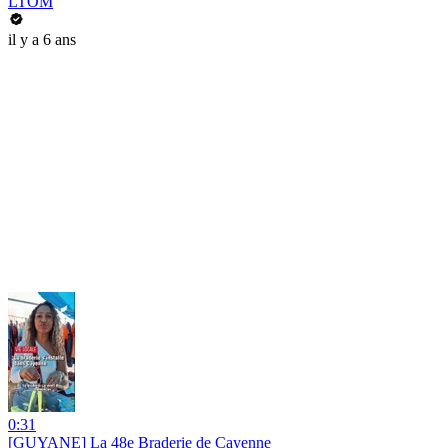
LTOM
il y a 6 ans
0:31
[GUYANE] La 48e Braderie de Cayenne