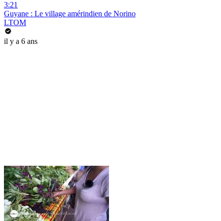
3:21
Guyane : Le village amérindien de Norino
LTOM
il y a 6 ans