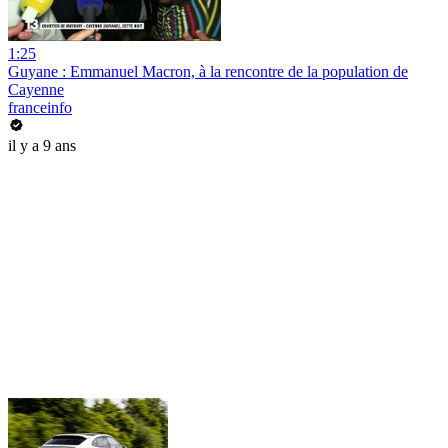
1:25
Guyane : Emmanuel Macron, à la rencontre de la population de
Cayenne
franceinfo
il y a 9 ans