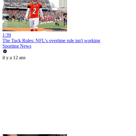
1:39
The Tuck Rules: NFL's overtime rule isn't working
Sporting News
il y a 12 ans