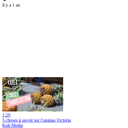
il y a 1 an
1:29
5 choses à savoir sur l’ananas Victoria
Kult Media