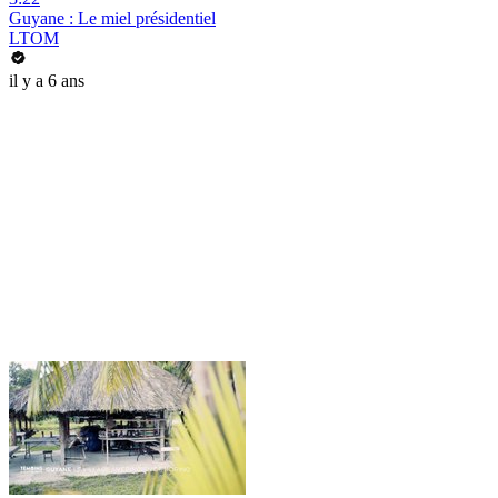
Guyane : Le miel présidentiel
LTOM
il y a 6 ans