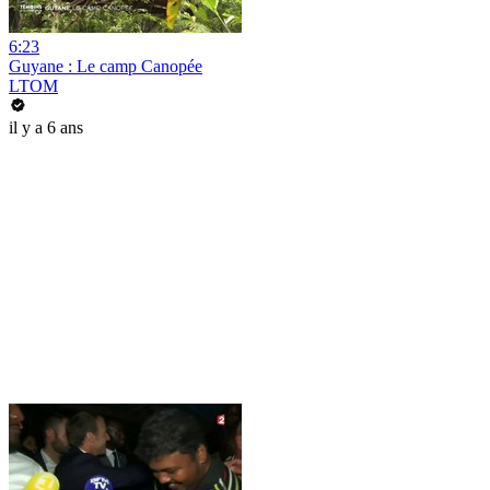
6:23
Guyane : Le camp Canopée
LTOM
il y a 6 ans