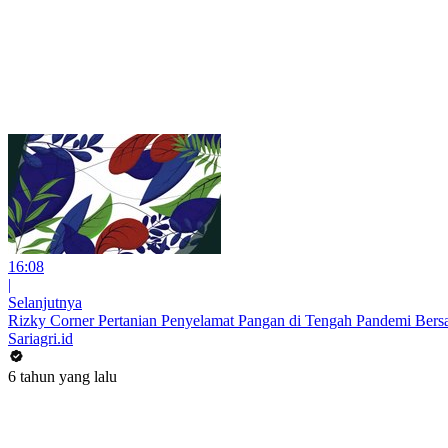
16:08
|
Selanjutnya
Rizky Corner Pertanian Penyelamat Pangan di Tengah Pandemi Ber
Sariagri.id
6 tahun yang lalu