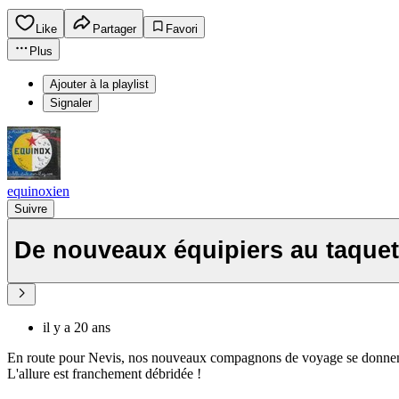
Like
Partager
Favori
Plus
Ajouter à la playlist
Signaler
equinoxien
Suivre
De nouveaux équipiers au taquet
il y a 20 ans
En route pour Nevis, nos nouveaux compagnons de voyage se donnent
L'allure est franchement débridée !