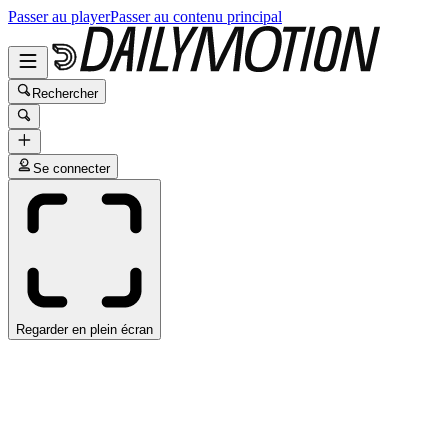
Passer au player
Passer au contenu principal
Rechercher
Se connecter
Regarder en plein écran