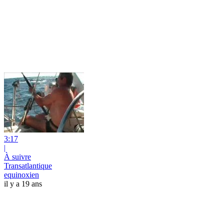
3:17
|
À suivre
Transatlantique
equinoxien
il y a 19 ans