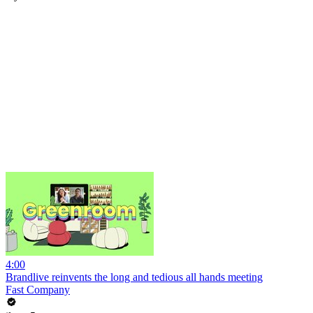
4:00
Brandlive reinvents the long and tedious all hands meeting
Fast Company