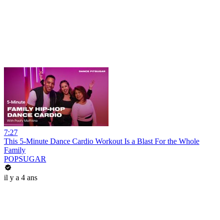
7:27
This 5-Minute Dance Cardio Workout Is a Blast For the Whole
Family
POPSUGAR
il y a 4 ans