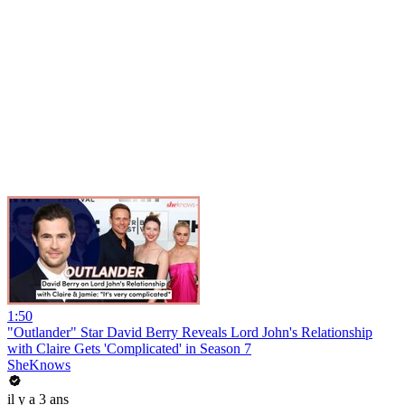
1:50
"Outlander" Star David Berry Reveals Lord John's Relationship
with Claire Gets 'Complicated' in Season 7
SheKnows
il y a 3 ans