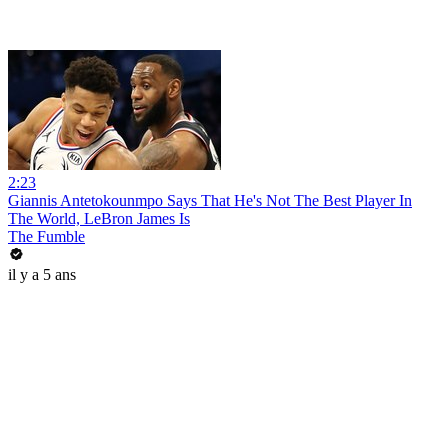
2:23
Giannis Antetokounmpo Says That He's Not The Best Player In
The World, LeBron James Is
The Fumble
il y a 5 ans