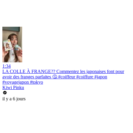
1:34
LA COLLE À FRANGE?? Commentez les japonaises font pour
avoir des franges parfaites 🤔 #coiffeur #coiffure #japon
#voyagejapon #tokyo
Kiwi Pinku
il y a 6 jours