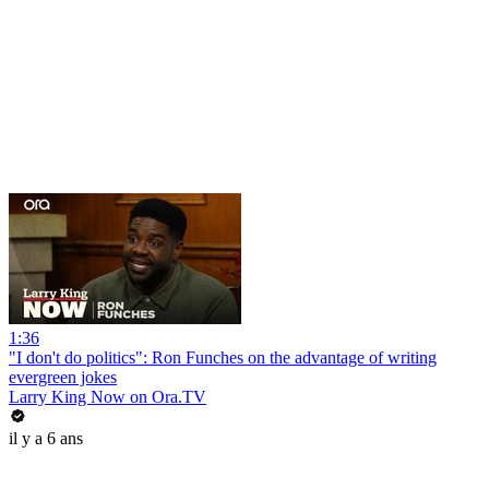
1:36
"I don't do politics": Ron Funches on the advantage of writing
evergreen jokes
Larry King Now on Ora.TV
il y a 6 ans