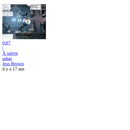
0:07
|
À suivre
ashar
Joss Brown
il y a 17 ans