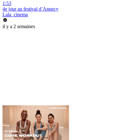
1:53
4e jour au festival d’Annecy
Lala_cinema
il y a 2 semaines