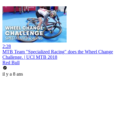
2:28
MTB Team "Specialized Racing" does the Wheel Change
Challenge. | UCI MTB 2018
Red Bull
il y a 8 ans