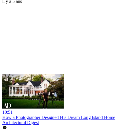
il y a 5 ans
10:51
How a Photographer Designed His Dream Long Island Home
Architectural Digest