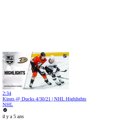
2:34
Kings @ Ducks 4/30/21 | NHL Highlights
NHL
il y a 5 ans