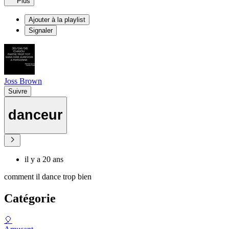
Plus
Ajouter à la playlist
Signaler
Joss Brown
Suivre
danceur
il y a 20 ans
comment il dance trop bien
Catégorie
🎈