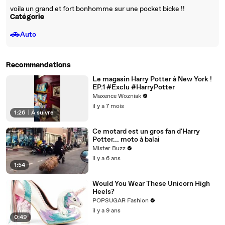
voila un grand et fort bonhomme sur une pocket bicke !!
Catégorie
🚗
Auto
Recommandations
Le magasin Harry Potter à New York !
EP.1 #Exclu #HarryPotter
Maxence Wozniak
il y a 7 mois
1:26
|
À suivre
Ce motard est un gros fan d'Harry
Potter... moto à balai
Mister Buzz
il y a 6 ans
1:54
Would You Wear These Unicorn High
Heels?
POPSUGAR Fashion
il y a 9 ans
0:49