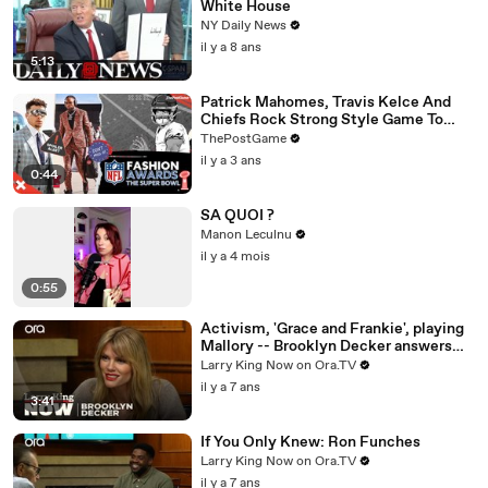
White House
NY Daily News
il y a 8 ans
5:13
Patrick Mahomes, Travis Kelce And
Chiefs Rock Strong Style Game To
Super Bowl LVII
ThePostGame
il y a 3 ans
0:44
SA QUOI ?
Manon Leculnu
il y a 4 mois
0:55
Activism, 'Grace and Frankie', playing
Mallory -- Brooklyn Decker answers
your social media questions
Larry King Now on Ora.TV
il y a 7 ans
3:41
If You Only Knew: Ron Funches
Larry King Now on Ora.TV
il y a 7 ans