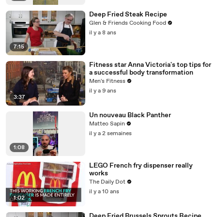
Deep Fried Steak Recipe
Glen & Friends Cooking Food
il y a 8 ans
7:15
Fitness star Anna Victoria's top tips for
a successful body transformation
Men's Fitness
il y a 9 ans
3:37
Un nouveau Black Panther
Matteo Sapin
il y a 2 semaines
1:08
LEGO French fry dispenser really
works
The Daily Dot
il y a 10 ans
1:02
Deep Fried Brussels Sprouts Recipe