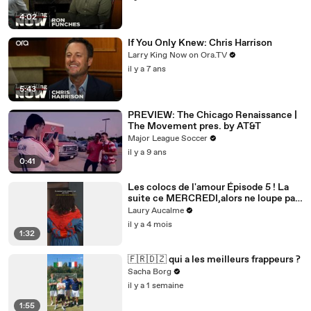
4:02
If You Only Knew: Chris Harrison
Larry King Now on Ora.TV
il y a 7 ans
5:43
PREVIEW: The Chicago Renaissance |
The Movement pres. by AT&T
Major League Soccer
il y a 9 ans
0:41
Les colocs de l'amour Épisode 5 ! La
suite ce MERCREDI,alors ne loupe pas
ça! Épisode 5/8 pour la saison 2
Laury Aucalme
il y a 4 mois
1:32
🇫🇷🇩🇿 qui a les meilleurs frappeurs ?
Sacha Borg
il y a 1 semaine
1:55