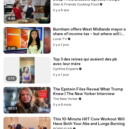
Glen & Friends Cooking Food
il y a 8 ans
4:40
Burnham offers West Midlands mayor a
share of income tax – but where will it
be spent?
Local TV
il y a 1 jour
0:45
Top 3 des reines qui avaient des pb
avec leur mère
Cynthia Enparle
il y a 1 jour
2:13
The Epstein Files Reveal What Trump
Knew | The New Yorker Interview
The New Yorker
il y a 6 mois
32:23
This 10-Minute HIIT Core Workout Will
Have Both Your Abs and Lungs Burning