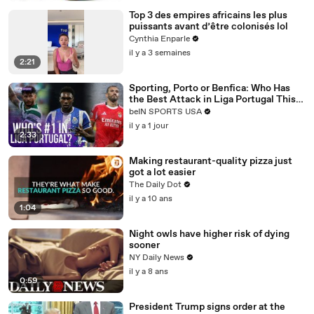
Top 3 des empires africains les plus
puissants avant d’être colonisés lol
Cynthia Enparle
il y a 3 semaines
2:21
Sporting, Porto or Benfica: Who Has
the Best Attack in Liga Portugal This
Season? | beIN SPORTS USA
beIN SPORTS USA
il y a 1 jour
2:33
Making restaurant-quality pizza just
got a lot easier
The Daily Dot
il y a 10 ans
1:04
Night owls have higher risk of dying
sooner
NY Daily News
il y a 8 ans
0:59
President Trump signs order at the