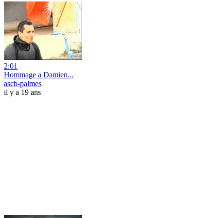
2:01
Hommage a Damien...
ascb-palmes
il y a 19 ans