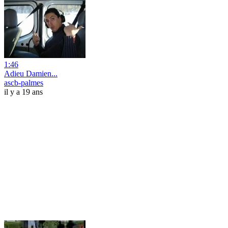
1:46
Adieu Damien...
ascb-palmes
il y a 19 ans