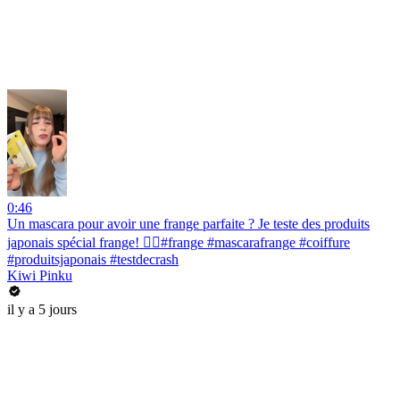
0:46
Un mascara pour avoir une frange parfaite ? Je teste des produits
japonais spécial frange! 💇‍♀️#frange #mascarafrange #coiffure
#produitsjaponais #testdecrash
Kiwi Pinku
il y a 5 jours