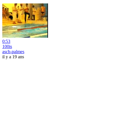
0:53
100is
ascb-palmes
il y a 19 ans