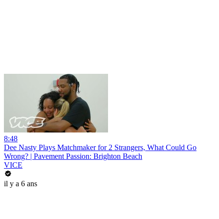
8:48
Dee Nasty Plays Matchmaker for 2 Strangers, What Could Go
Wrong? | Pavement Passion: Brighton Beach
VICE
il y a 6 ans