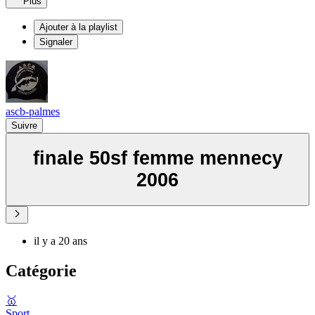
Plus
Ajouter à la playlist
Signaler
ascb-palmes
Suivre
finale 50sf femme mennecy
2006
il y a 20 ans
Catégorie
🥇
Sport