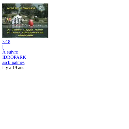
3:18
|
À suivre
IDROPARK
ascb-palmes
il y a 19 ans