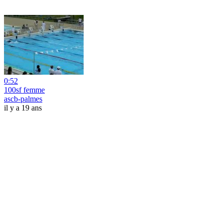
0:52
100sf femme
ascb-palmes
il y a 19 ans