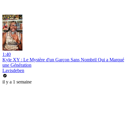
1:40
Kyle XY : Le Mystère d'un Garçon Sans Nombril Qui a Marqué
une Génération
Lavisdeben
il y a 1 semaine