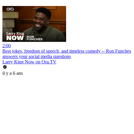
2:00
Best jokes, freedom of speech, and timeless comedy -- Ron Funches
answers your social media questions
Larry King Now on Ora.TV
il y a 6 ans