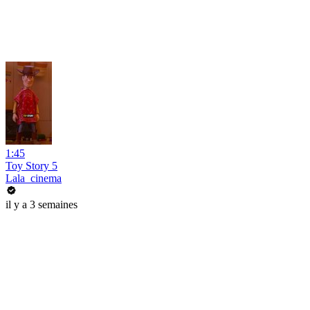
1:45
Toy Story 5
Lala_cinema
il y a 3 semaines