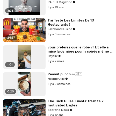
PAPER Magazine
il y a 10 ans
3:35
J’ai Testé Les Limites De 10
Restaurants !
FastGoodCuisine
il y a 3 semaines
24:57
vous préférez quelle robe ?? Et elle a
mise la dernière pour la soirée même si
elle est noire 👀
Rayalix
il y a 2 mois
1:01
Peanut punch 🥜🇯🇲
Healthy Alie
il y a 2 semaines
0:20
The Tuck Rules: Giants' trash talk
motivated Eagles
Sporting News
il y a 12 ans