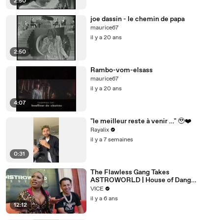
2:50
joe dassin - le chemin de papa
maurice67
il y a 20 ans
2:50
Rambo-vom-elsass
maurice67
il y a 20 ans
4:07
"le meilleur reste à venir …" 🥹❤️‍
Rayalix
il y a 7 semaines
0:31
The Flawless Gang Takes
ASTROWORLD | House of Dang
Episode 4
VICE
il y a 6 ans
12:12