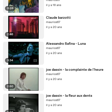
maurice67
il y a 18 ans
0:26
Claude barzotti
maurice67
il y a 20 ans
2:46
Alessandro Safina - Luna
maurice67
il y a 20 ans
3:34
joe dassin - la complainte de l'heure
maurice67
il y a 20 ans
2:50
joe dassin - la fleur aux dents
maurice67
il y a 20 ans