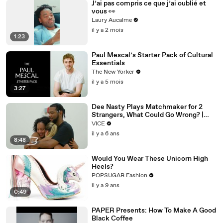
J’ai pas compris ce que j’ai oublié et
vous 👀
Laury Aucalme
il y a 2 mois
1:23
Paul Mescal’s Starter Pack of Cultural
Essentials
The New Yorker
il y a 5 mois
3:27
Dee Nasty Plays Matchmaker for 2
Strangers, What Could Go Wrong? |
Pavement Passion: Brighton Beach
VICE
il y a 6 ans
8:48
Would You Wear These Unicorn High
Heels?
POPSUGAR Fashion
il y a 9 ans
0:49
PAPER Presents: How To Make A Good
Black Coffee