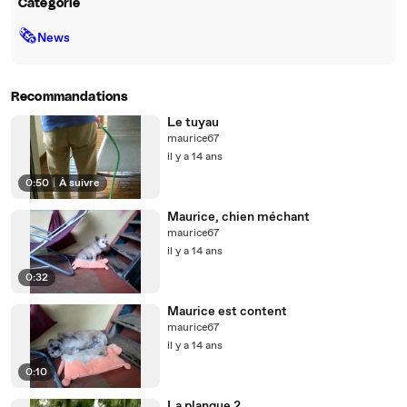
Catégorie
🗞
News
Recommandations
Le tuyau
maurice67
il y a 14 ans
0:50
|
À suivre
Maurice, chien méchant
maurice67
il y a 14 ans
0:32
Maurice est content
maurice67
il y a 14 ans
0:10
La planque 2