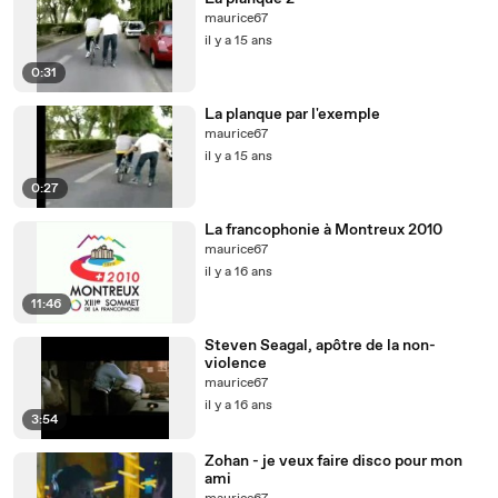
maurice67
il y a 15 ans
0:31
La planque par l'exemple
maurice67
il y a 15 ans
0:27
La francophonie à Montreux 2010
maurice67
il y a 16 ans
11:46
Steven Seagal, apôtre de la non-
violence
maurice67
il y a 16 ans
3:54
Zohan - je veux faire disco pour mon
ami