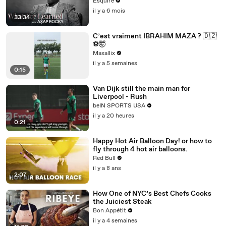
What I’ve Learned | Esquire
Esquire
il y a 6 mois
33:34
C’est vraiment IBRAHIM MAZA ? 🇩🇿
⚽️🤯
Maxallix
il y a 5 semaines
0:15
Van Dijk still the main man for
Liverpool - Rush
beIN SPORTS USA
il y a 20 heures
0:21
Happy Hot Air Balloon Day! or how to
fly through 4 hot air balloons.
Red Bull
il y a 8 ans
2:07
How One of NYC’s Best Chefs Cooks
the Juiciest Steak
Bon Appétit
il y a 4 semaines