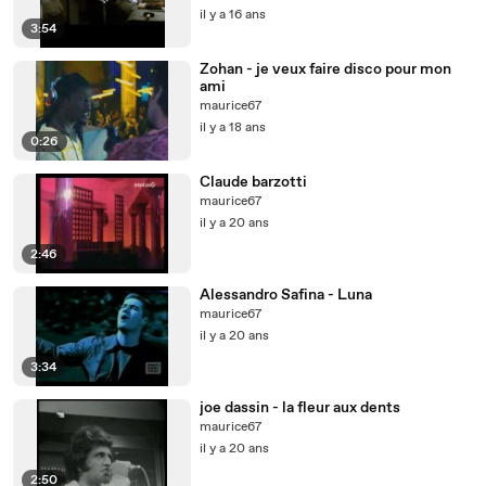
il y a 16 ans
3:54
Zohan - je veux faire disco pour mon
ami
maurice67
il y a 18 ans
0:26
Claude barzotti
maurice67
il y a 20 ans
2:46
Alessandro Safina - Luna
maurice67
il y a 20 ans
3:34
joe dassin - la fleur aux dents
maurice67
il y a 20 ans
2:50