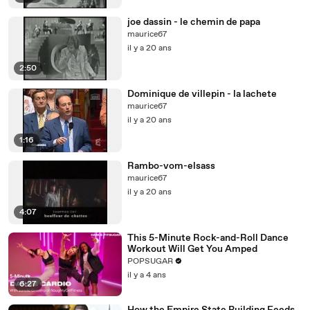
joe dassin - le chemin de papa
maurice67
il y a 20 ans
2:50
Dominique de villepin - la lachete
maurice67
il y a 20 ans
1:16
Rambo-vom-elsass
maurice67
il y a 20 ans
4:07
This 5-Minute Rock-and-Roll Dance
Workout Will Get You Amped
POPSUGAR
il y a 4 ans
6:27