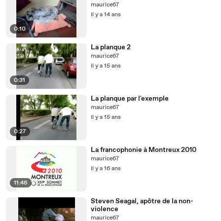
maurice67
il y a 14 ans
0:10
La planque 2
maurice67
il y a 15 ans
0:31
La planque par l'exemple
maurice67
il y a 15 ans
0:27
La francophonie à Montreux 2010
maurice67
il y a 16 ans
11:46
Steven Seagal, apôtre de la non-
violence
maurice67