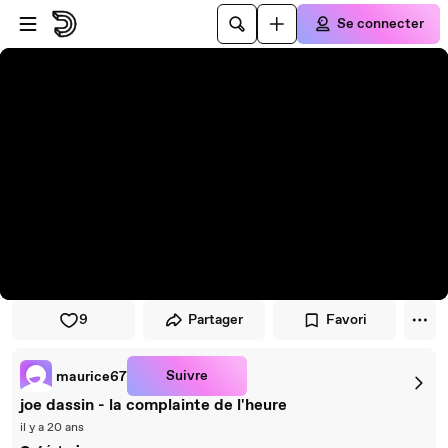
Passer au player
Passer au contenu principal
Se connecter
9
Partager
Favori
Suivre
maurice67
joe dassin - la complainte de l'heure
il y a 20 ans