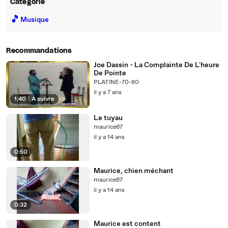
Catégorie
🎵
Musique
Recommandations
Joe Dassin - La Complainte De L'heure
De Pointe
PLATINE-70-80
il y a 7 ans
1:40
|
À suivre
Le tuyau
maurice67
il y a 14 ans
0:50
Maurice, chien méchant
maurice67
il y a 14 ans
0:32
Maurice est content