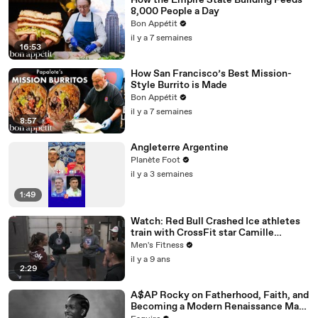
How the Empire State Building Feeds
8,000 People a Day
Bon Appétit
il y a 7 semaines
16:53
How San Francisco’s Best Mission-
Style Burrito is Made
Bon Appétit
il y a 7 semaines
8:57
Angleterre Argentine
Planète Foot
il y a 3 semaines
1:49
Watch: Red Bull Crashed Ice athletes
train with CrossFit star Camille
Leblanc-Bazinet
Men's Fitness
il y a 9 ans
2:29
A$AP Rocky on Fatherhood, Faith, and
Becoming a Modern Renaissance Man |