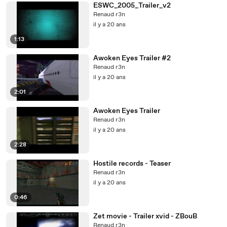
ESWC_2005_Trailer_v2
Renaud r3n
il y a 20 ans
1:13
Awoken Eyes Trailer #2
Renaud r3n
il y a 20 ans
2:01
Awoken Eyes Trailer
Renaud r3n
il y a 20 ans
2:28
Hostile records - Teaser
Renaud r3n
il y a 20 ans
0:46
Zet movie - Trailer xvid - ZBouB
Renaud r3n