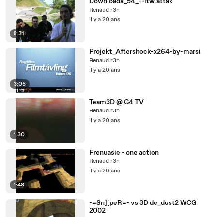
Downloads_54_--itw.attax
Renaud r3n
il y a 20 ans
8:31
Projekt_Aftershock-x264-by-marsi
Renaud r3n
il y a 20 ans
3:05
Team3D @ G4 TV
Renaud r3n
il y a 20 ans
1:30
Frenuasie - one action
Renaud r3n
il y a 20 ans
1:48
-=Sn][peR=- vs 3D de_dust2 WCG
2002