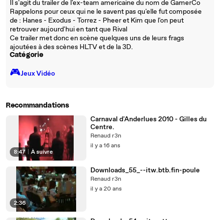
Il s'agit du trailer de l'ex-team americaine du nom de GamerCo
Rappelons pour ceux qui ne le savent pas qu'elle fut composée
de : Hanes - Exodus - Torrez - Pheer et Kim que l'on peut
retrouver aujourd'hui en tant que Rival
Ce trailer met donc en scène quelques uns de leurs frags
ajoutées à des scènes HLTV et de la 3D.
Catégorie
🎮️
Jeux Vidéo
Recommandations
Carnaval d'Anderlues 2010 - Gilles du
Centre.
Renaud r3n
il y a 16 ans
8:47
|
À suivre
Downloads_55_--itw.btb.fin-poule
Renaud r3n
il y a 20 ans
2:36