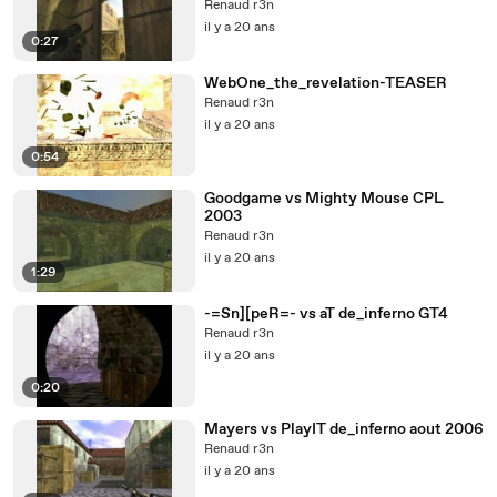
Renaud r3n
il y a 20 ans
0:27
WebOne_the_revelation-TEASER
Renaud r3n
il y a 20 ans
0:54
Goodgame vs Mighty Mouse CPL
2003
Renaud r3n
il y a 20 ans
1:29
-=Sn][peR=- vs aT de_inferno GT4
Renaud r3n
il y a 20 ans
0:20
Mayers vs PlayIT de_inferno aout 2006
Renaud r3n
il y a 20 ans