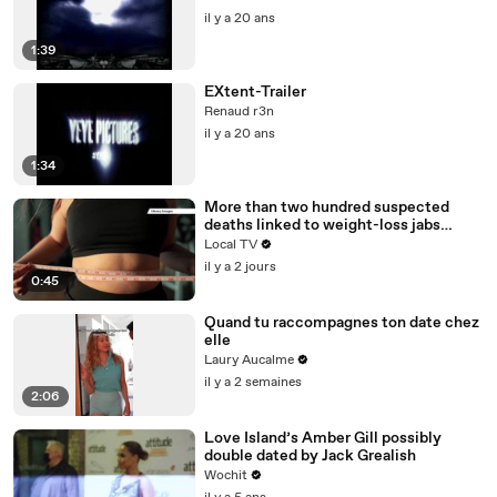
il y a 20 ans
1:39
EXtent-Trailer
Renaud r3n
il y a 20 ans
1:34
More than two hundred suspected
deaths linked to weight-loss jabs
reported to regulator
Local TV
il y a 2 jours
0:45
Quand tu raccompagnes ton date chez
elle
Laury Aucalme
il y a 2 semaines
2:06
Love Island’s Amber Gill possibly
double dated by Jack Grealish
Wochit