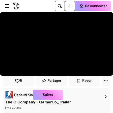
Passer au player
Passer au contenu principal
Se connecter
5
Partager
Favori
Suivre
Renaud r3n
The G Company - GamerCo_Trailer
il y a 20 ans