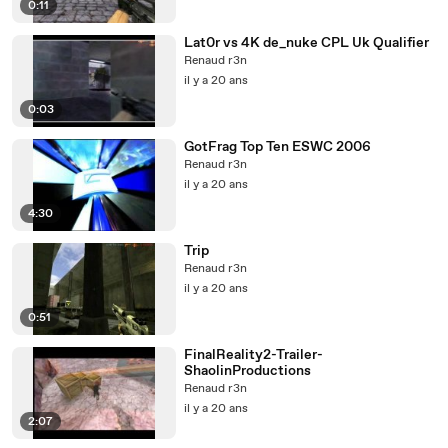
0:11
Lat0r vs 4K de_nuke CPL Uk Qualifier
Renaud r3n
il y a 20 ans
0:03
GotFrag Top Ten ESWC 2006
Renaud r3n
il y a 20 ans
4:30
Trip
Renaud r3n
il y a 20 ans
0:51
FinalReality2-Trailer-
ShaolinProductions
Renaud r3n
il y a 20 ans
2:07