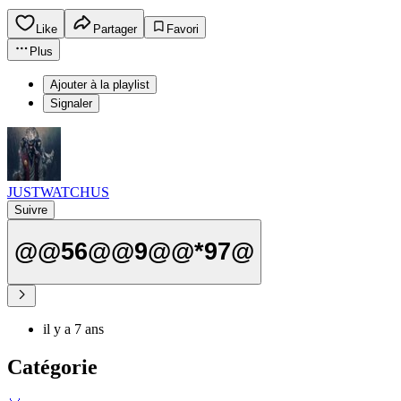
Like
Partager
Favori
Plus
Ajouter à la playlist
Signaler
JUSTWATCHUS
Suivre
@@56@@9@@*97@
il y a 7 ans
Catégorie