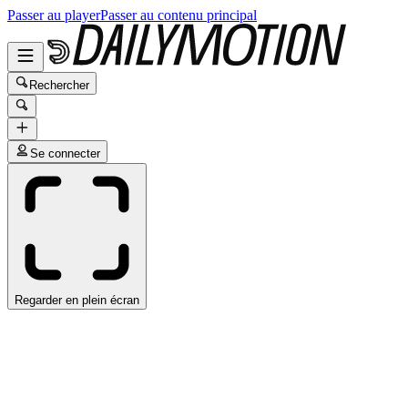
Passer au player
Passer au contenu principal
Rechercher
Se connecter
Regarder en plein écran