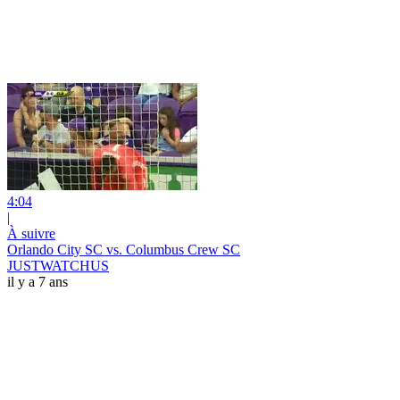
4:04
|
À suivre
Orlando City SC vs. Columbus Crew SC
JUSTWATCHUS
il y a 7 ans