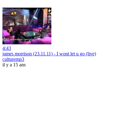
4:43
james morrison (23.11.11) - I wont let u go (live)
culturemp3
il y a 15 ans