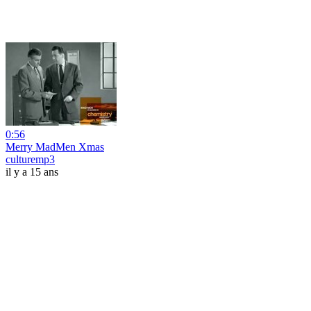
0:56
Merry MadMen Xmas
culturemp3
il y a 15 ans