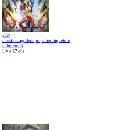
2:54
christina aguilera preps her big return
culturemp3
il y a 17 ans