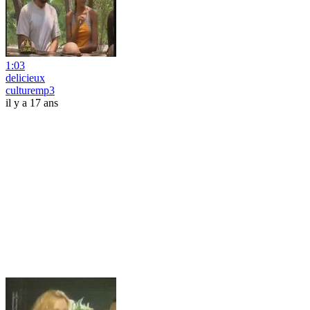
1:03
delicieux
culturemp3
il y a 17 ans