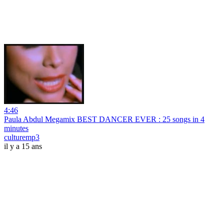
4:46
Paula Abdul Megamix BEST DANCER EVER : 25 songs in 4
minutes
culturemp3
il y a 15 ans