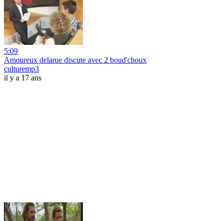
5:09
Amoureux delarue discute avec 2 boud'choux
culturemp3
il y a 17 ans