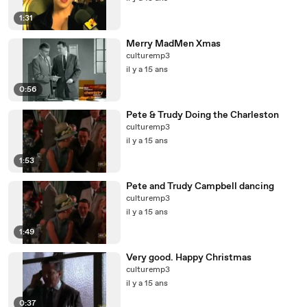
1:31
Merry MadMen Xmas
culturemp3
il y a 15 ans
0:56
Pete & Trudy Doing the Charleston
culturemp3
il y a 15 ans
1:53
Pete and Trudy Campbell dancing
culturemp3
il y a 15 ans
1:49
Very good. Happy Christmas
culturemp3
il y a 15 ans
0:37