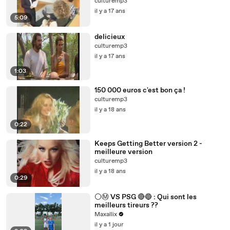
culturemp3
il y a 17 ans
5:09
delicieux
culturemp3
il y a 17 ans
1:03
150 000 euros c'est bon ça !
culturemp3
il y a 18 ans
0:22
Keeps Getting Better version 2 -
meilleure version
culturemp3
il y a 18 ans
0:29
⚪️Ⓜ️ VS PSG 🔴🔵 : Qui sont les
meilleurs tireurs ??
Maxallix
il y a 1 jour