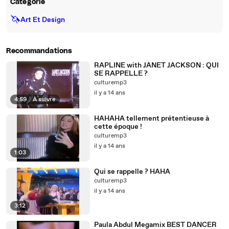
Catégorie
🦄
Art Et Design
Recommandations
RAPLINE with JANET JACKSON : QUI
SE RAPPELLE ?
culturemp3
il y a 14 ans
4:59
|
À suivre
HAHAHA tellement prétentieuse à
cette époque !
culturemp3
il y a 14 ans
1:03
Qui se rappelle ? HAHA
culturemp3
il y a 14 ans
3:12
Paula Abdul Megamix BEST DANCER