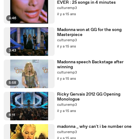
EVER : 25 songs in 4 minutes
culturemp3
il y a 15 ans
4:46
Madonna won at GG for the song
Masterpiece
culturemp3
il y a 15 ans
3:43
Madonna speech Backstage after
winning
culturemp3
il y a 15 ans
5:58
Ricky Gervais 2012 GG Opening
Monologue
culturemp3
il y a 15 ans
6:11
madonna _ why can't i be number one
culturemp3
il y a 15 ans