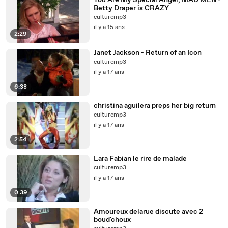
You Are My Special Angel, MAD MEN -
Betty Draper is CRAZY
culturemp3
il y a 15 ans
2:29
Janet Jackson - Return of an Icon
culturemp3
il y a 17 ans
6:38
christina aguilera preps her big return
culturemp3
il y a 17 ans
2:54
Lara Fabian le rire de malade
culturemp3
il y a 17 ans
0:39
Amoureux delarue discute avec 2
boud'choux