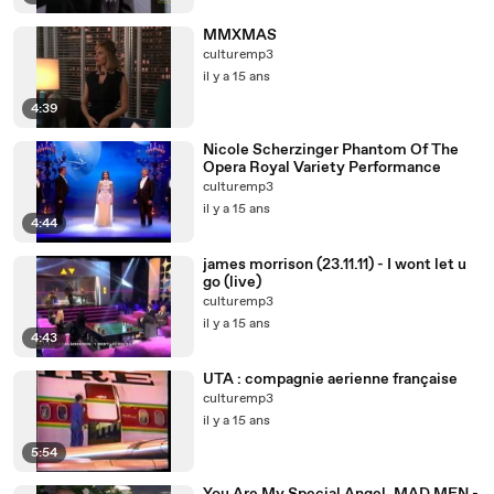
MMXMAS
culturemp3
il y a 15 ans
4:39
Nicole Scherzinger Phantom Of The
Opera Royal Variety Performance
culturemp3
il y a 15 ans
4:44
james morrison (23.11.11) - I wont let u
go (live)
culturemp3
il y a 15 ans
4:43
UTA : compagnie aerienne française
culturemp3
il y a 15 ans
5:54