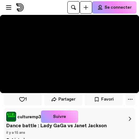
Passer au player
Passer au contenu principal
Se connecter
1
Partager
Favori
Suivre
culturemp3
Dance battle : Lady GaGa vs Janet Jackson
il y a 15 ans