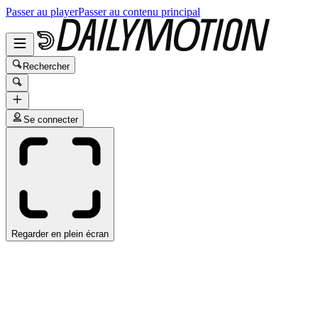
Passer au player
Passer au contenu principal
Rechercher
Se connecter
Regarder en plein écran