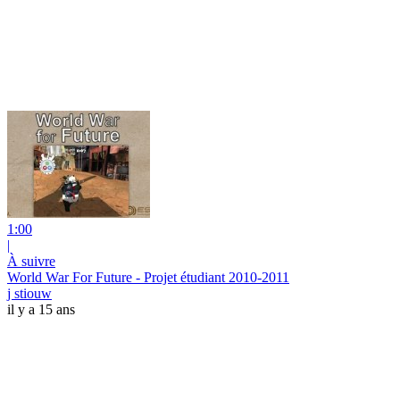
1:00
|
À suivre
World War For Future - Projet étudiant 2010-2011
j stiouw
il y a 15 ans