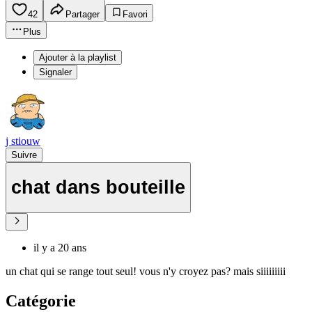
42
Partager
Favori
Plus
Ajouter à la playlist
Signaler
j stiouw
Suivre
chat dans bouteille
il y a 20 ans
un chat qui se range tout seul! vous n'y croyez pas? mais siiiiiiiii
Catégorie