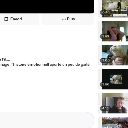
0:46
Favori
Plus
3:59
'il....
3:00
age, l'histoire émotionnell aporte un peu de gaité
3:56
4:13