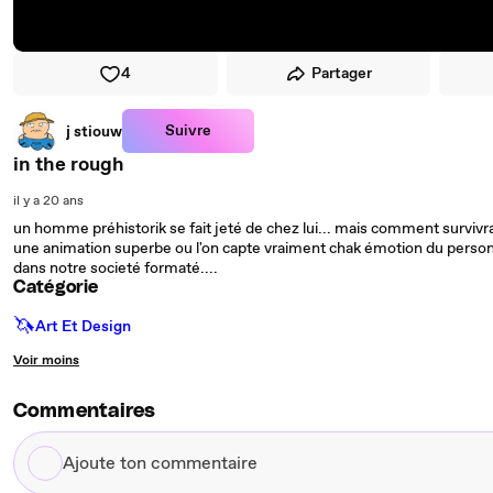
4
Partager
Suivre
j stiouw
in the rough
il y a 20 ans
un homme préhistorik se fait jeté de chez lui... mais comment survivra t
une animation superbe ou l'on capte vraiment chak émotion du personn
dans notre societé formaté....
Catégorie
🦄
Art Et Design
Voir moins
Commentaires
Ajoute
ton