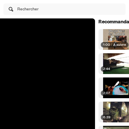
Rechercher
Recommanda
1:00
|
À suivre
2:44
2:07
6:39