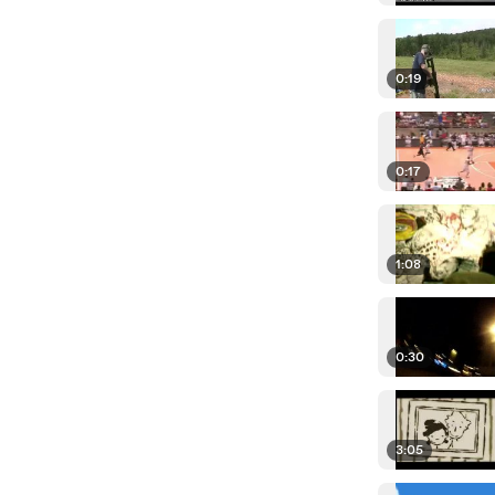
0:19
0:17
1:08
0:30
3:05