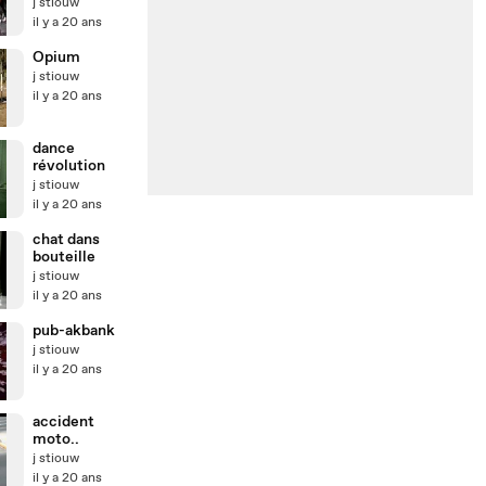
ralenti
j stiouw
il y a 20 ans
Opium
j stiouw
il y a 20 ans
dance
révolution
j stiouw
il y a 20 ans
chat dans
bouteille
j stiouw
il y a 20 ans
pub-akbank
j stiouw
il y a 20 ans
accident
moto..
j stiouw
il y a 20 ans