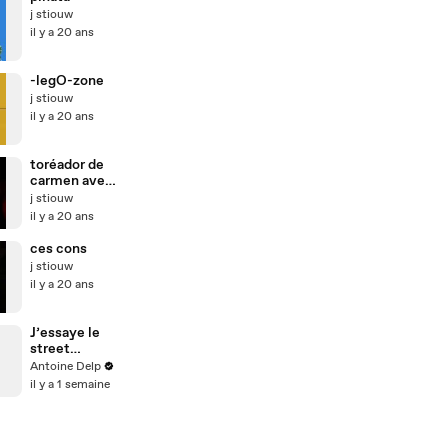
j stiouw
il y a 20 ans
-legO-zone
j stiouw
il y a 20 ans
toréador de
carmen avec
les mains
j stiouw
il y a 20 ans
ces cons
j stiouw
il y a 20 ans
J’essaye le
street
workout !
Antoine Delp
il y a 1 semaine