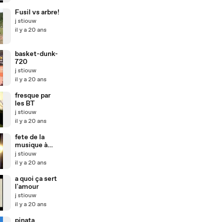
Fusil vs arbre!
j stiouw
il y a 20 ans
basket-dunk-
720
j stiouw
il y a 20 ans
fresque par
les BT
j stiouw
il y a 20 ans
fete de la
musique à
nantes
j stiouw
il y a 20 ans
a quoi ça sert
l'amour
j stiouw
il y a 20 ans
pinata