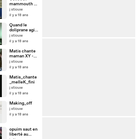
mammouth -
"Extraterrestr
j stiouw
e"
il y a 18 ans
Quand le
doliprane agit
-
j stiouw
Apocalyptica I
il y a 18 ans
don't care
Matis chante
maman XY -
Mademoiselle
j stiouw
K
il y a 18 ans
Matis_chante
_melleK_fini
j stiouw
il y a 18 ans
Making_off
j stiouw
il y a 18 ans
opuim saut en
liberté au