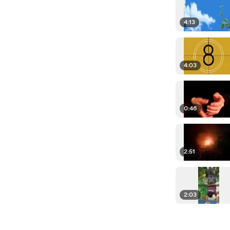
4:13
4:03
0:46
2:51
2:03