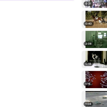
0:37
0:40
2:08
0:18
1:18
1:04