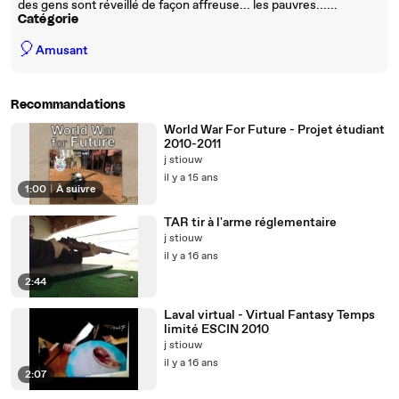
des gens sont réveillé de façon affreuse... les pauvres......
Catégorie
🎈
Amusant
Recommandations
World War For Future - Projet étudiant
2010-2011
j stiouw
il y a 15 ans
1:00
|
À suivre
TAR tir à l'arme réglementaire
j stiouw
il y a 16 ans
2:44
Laval virtual - Virtual Fantasy Temps
limité ESCIN 2010
j stiouw
il y a 16 ans
2:07