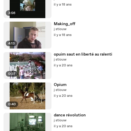
il y a 18 ans
3:56
Making_off
j stiouw
il y a 18 ans
4:13
opuim saut en liberté au ralenti
j stiouw
il y a 20 ans
0:37
Opium
j stiouw
il y a 20 ans
0:40
dance révolution
j stiouw
il y a 20 ans