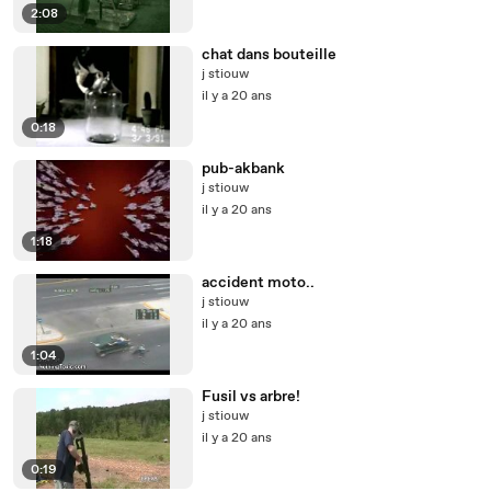
2:08
chat dans bouteille
j stiouw
il y a 20 ans
0:18
pub-akbank
j stiouw
il y a 20 ans
1:18
accident moto..
j stiouw
il y a 20 ans
1:04
Fusil vs arbre!
j stiouw
il y a 20 ans
0:19