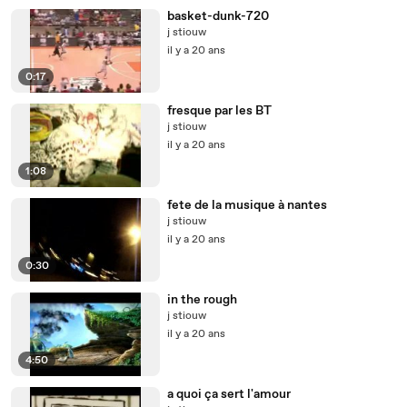
basket-dunk-720
j stiouw
il y a 20 ans
0:17
fresque par les BT
j stiouw
il y a 20 ans
1:08
fete de la musique à nantes
j stiouw
il y a 20 ans
0:30
in the rough
j stiouw
il y a 20 ans
4:50
a quoi ça sert l'amour