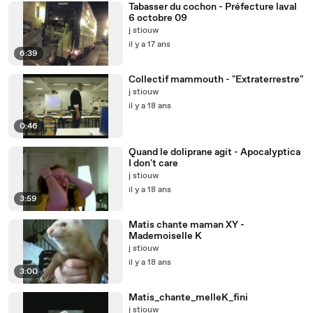
Tabasser du cochon - Préfecture laval
6 octobre 09
j stiouw
il y a 17 ans
6:39
Collectif mammouth - "Extraterrestre"
j stiouw
il y a 18 ans
0:46
Quand le doliprane agit - Apocalyptica
I don't care
j stiouw
il y a 18 ans
3:59
Matis chante maman XY -
Mademoiselle K
j stiouw
il y a 18 ans
3:00
Matis_chante_melleK_fini
j stiouw