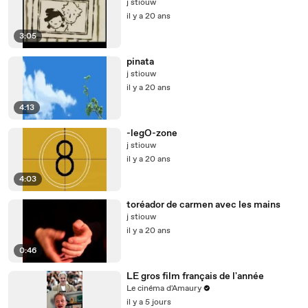
j stiouw
il y a 20 ans
3:05
pinata
j stiouw
il y a 20 ans
4:13
-legO-zone
j stiouw
il y a 20 ans
4:03
toréador de carmen avec les mains
j stiouw
il y a 20 ans
0:46
LE gros film français de l'année
Le cinéma d'Amaury
il y a 5 jours