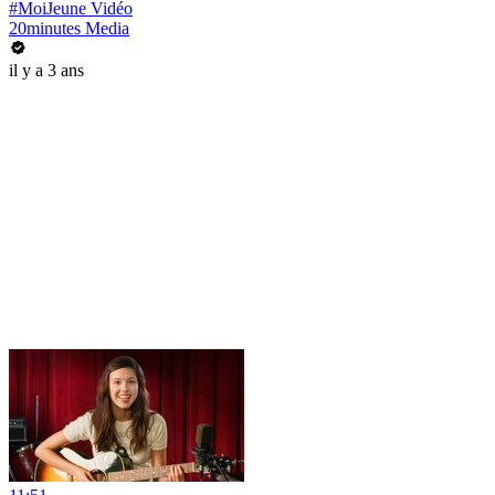
#MoiJeune Vidéo
20minutes Media
il y a 3 ans