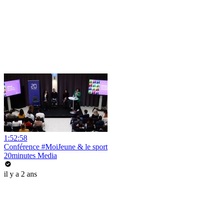
1:52:58
Conférence #MoiJeune & le sport
20minutes Media
il y a 2 ans