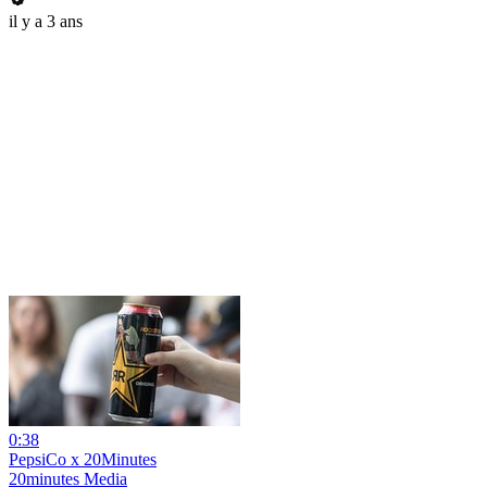
il y a 3 ans
0:38
PepsiCo x 20Minutes
20minutes Media