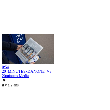
0:54
20_MINUTESxDANONE_V3
20minutes Media
il y a 2 ans