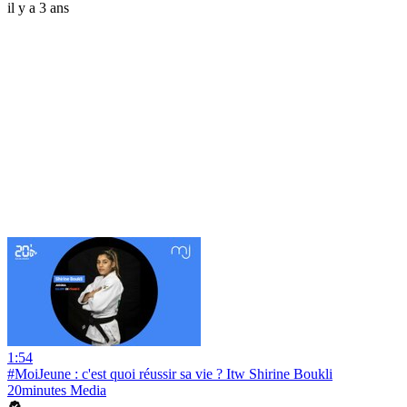
il y a 3 ans
1:54
#MoiJeune : c'est quoi réussir sa vie ? Itw Shirine Boukli
20minutes Media