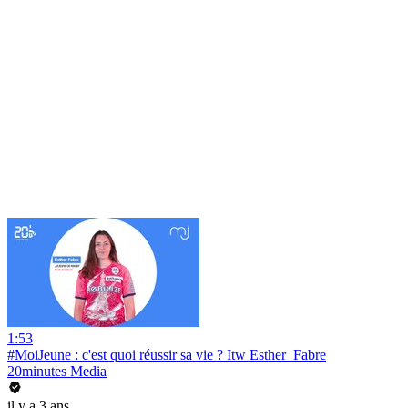
1:53
#MoiJeune : c'est quoi réussir sa vie ? Itw Esther_Fabre
20minutes Media
il y a 3 ans