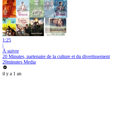
1:25
|
À suivre
20 Minutes, partenaire de la culture et du divertissement
20minutes Media
il y a 1 an