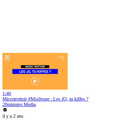
1:40
Microtrottoir #MoiJeune : Les JO, tu kiffes ?
20minutes Media
il y a 2 ans