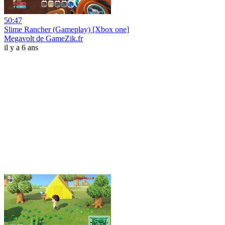
50:47
Slime Rancher (Gameplay) [Xbox one]
Megavolt de GameZik.fr
il y a 6 ans