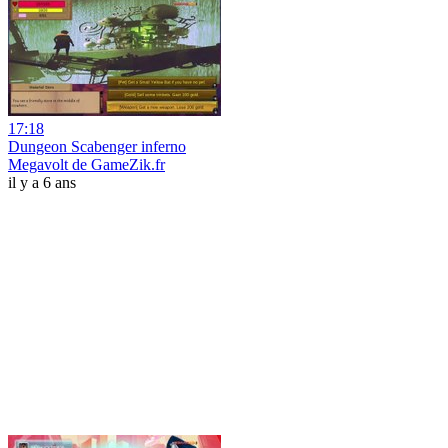
17:18
Dungeon Scabenger inferno
Megavolt de GameZik.fr
il y a 6 ans