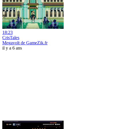
18:23
CrisTales
Megavolt de GameZik.fr
il y a 6 ans