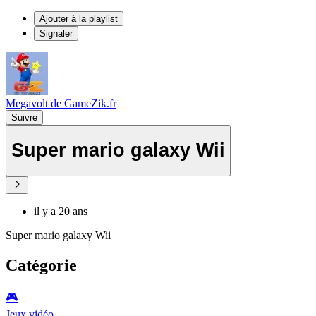
Ajouter à la playlist
Signaler
Megavolt de GameZik.fr
Suivre
Super mario galaxy Wii
il y a 20 ans
Super mario galaxy Wii
Catégorie
🎮️
Jeux vidéo