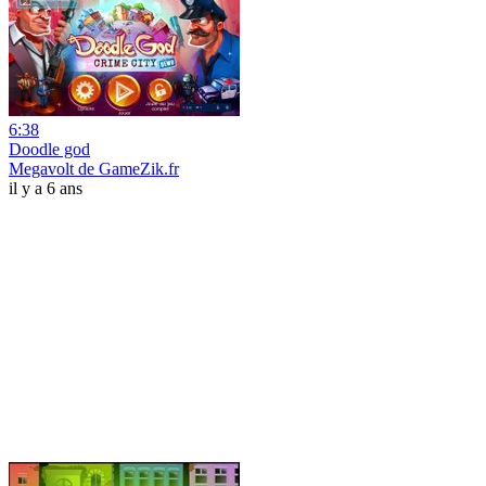
6:38
Doodle god
Megavolt de GameZik.fr
il y a 6 ans