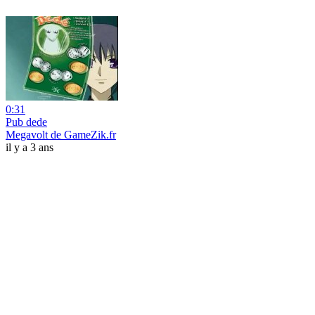
0:31
Pub dede
Megavolt de GameZik.fr
il y a 3 ans