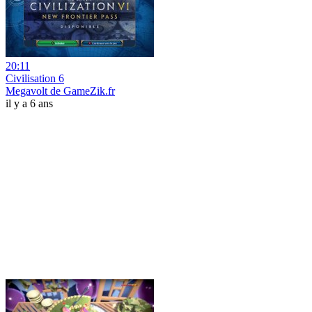
20:11
Civilisation 6
Megavolt de GameZik.fr
il y a 6 ans