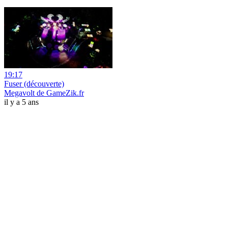
19:17
Fuser (découverte)
Megavolt de GameZik.fr
il y a 5 ans