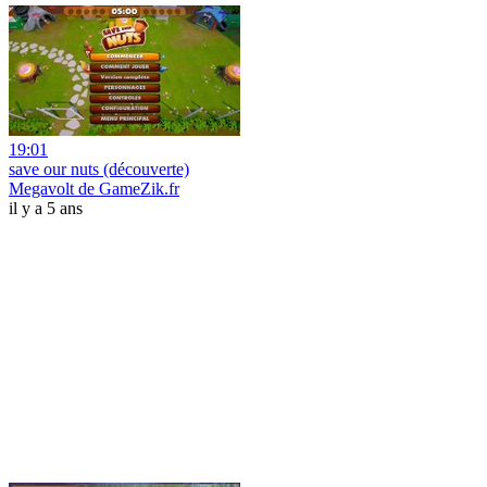
19:01
save our nuts (découverte)
Megavolt de GameZik.fr
il y a 5 ans