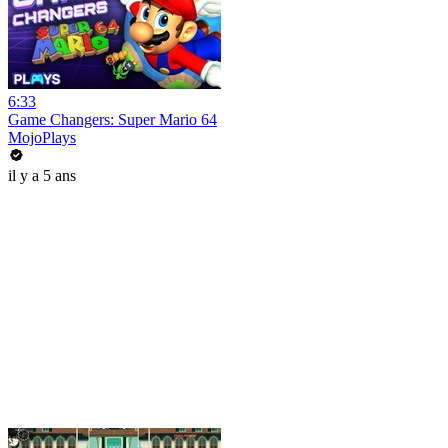
6:33
Game Changers: Super Mario 64
MojoPlays
il y a 5 ans