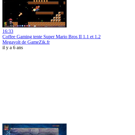
16:33
Coffee Gaming tente Super Mario Bros II 1.1 et 1.2
Megavolt de GameZik.fr
il y a 6 ans