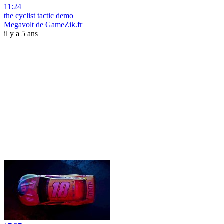
11:24
the cyclist tactic demo
Megavolt de GameZik.fr
il y a 5 ans