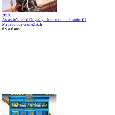
28:36
Assassin's creed Odyssey - Joue moi une histoire 01
Megavolt de GameZik.fr
il y a 6 ans