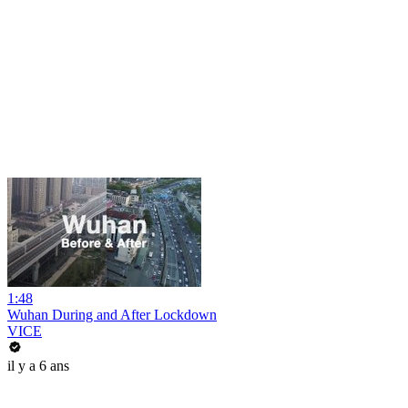
1:48
Wuhan During and After Lockdown
VICE
il y a 6 ans