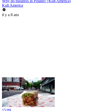
Why do business in Poland? [Kult America]
Kult America
il y a 8 ans
15:09