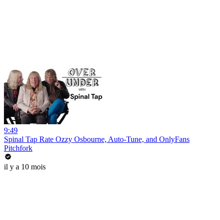
9:49
Spinal Tap Rate Ozzy Osbourne, Auto-Tune, and OnlyFans
Pitchfork
il y a 10 mois