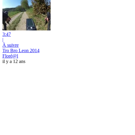
3:47
|
À suivre
Tro Bro Leon 2014
Floré@l
il y a 12 ans