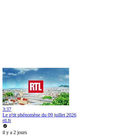
3:37
Le p'tit phénomène du 09 juillet 2026
rtl.fr
il y a 2 jours