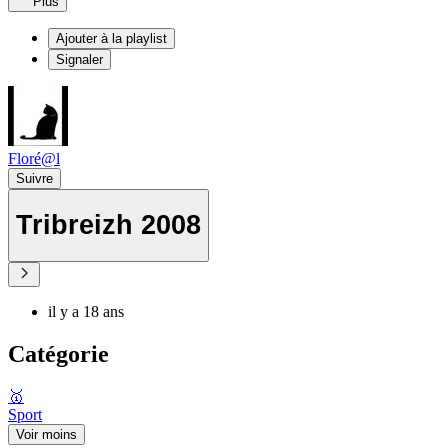
Plus
Ajouter à la playlist
Signaler
Floré@l
Suivre
Tribreizh 2008
il y a 18 ans
Catégorie
🥇
Sport
Voir moins