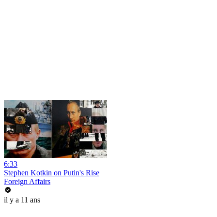
6:33
Stephen Kotkin on Putin's Rise
Foreign Affairs
il y a 11 ans