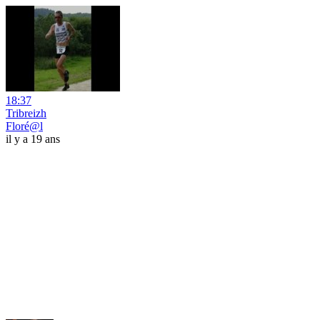
18:37
Tribreizh
Floré@l
il y a 19 ans