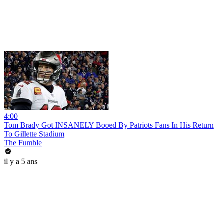
4:00
Tom Brady Got INSANELY Booed By Patriots Fans In His Return
To Gillette Stadium
The Fumble
il y a 5 ans