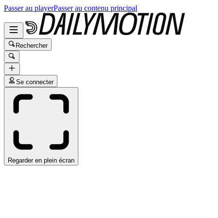
Passer au player
Passer au contenu principal
Rechercher
Se connecter
Regarder en plein écran