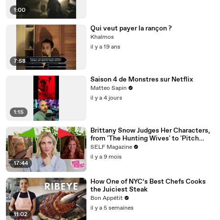
1:00
Qui veut payer la rançon ?
Khalmos
il y a 19 ans
7:58
Saison 4 de Monstres sur Netflix
Matteo Sapin
il y a 4 jours
1:15
Brittany Snow Judges Her Characters,
from 'The Hunting Wives' to 'Pitch
Perfect'
SELF Magazine
il y a 9 mois
17:44
How One of NYC’s Best Chefs Cooks
the Juiciest Steak
Bon Appétit
il y a 5 semaines
11:02