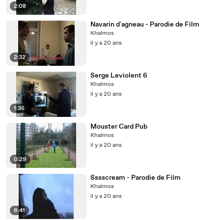
2:08
Navarin d'agneau - Parodie de Film
Khalmos
il y a 20 ans
2:32
Serge Leviolent 6
Khalmos
il y a 20 ans
1:35
Mouster Card Pub
Khalmos
il y a 20 ans
0:29
Sssscream - Parodie de Film
Khalmos
il y a 20 ans
6:41