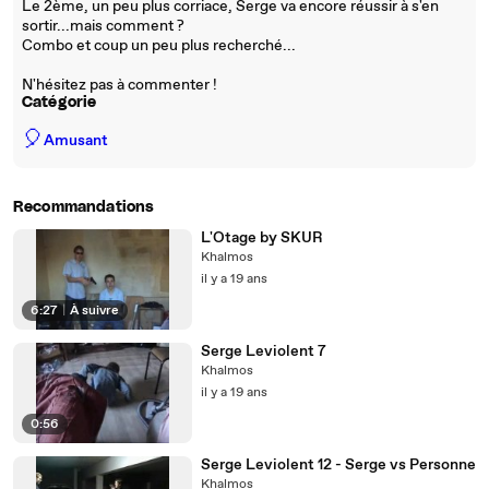
Le 2ème, un peu plus corriace, Serge va encore réussir à s'en
sortir...mais comment ?
Combo et coup un peu plus recherché...
N'hésitez pas à commenter !
Catégorie
🎈
Amusant
Recommandations
L'Otage by SKUR
Khalmos
il y a 19 ans
6:27
|
À suivre
Serge Leviolent 7
Khalmos
il y a 19 ans
0:56
Serge Leviolent 12 - Serge vs Personne
Khalmos