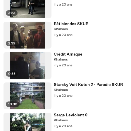
il y a 20 ans
3:23
Bêtisier des SKUR
Khalmos
il y a 20 ans
2:39
Crédit Arnaque
Khalmos
il y a 20 ans
0:38
Starsky Voit Kutch 2 - Parodie SKUR
Khalmos
il y a 20 ans
10:30
Serge Leviolent 8
Khalmos
il y a 20 ans