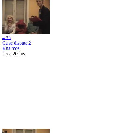
4:35
Ca se dispute 2
Khalmos
il y a 20 ans