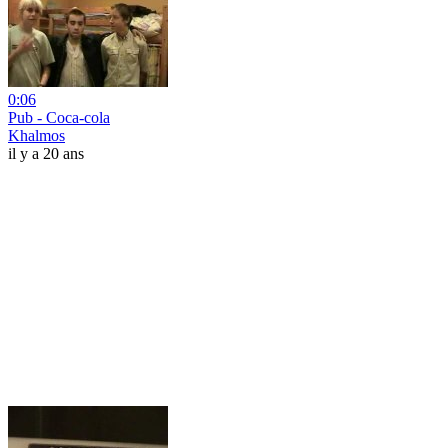
0:06
Pub - Coca-cola
Khalmos
il y a 20 ans