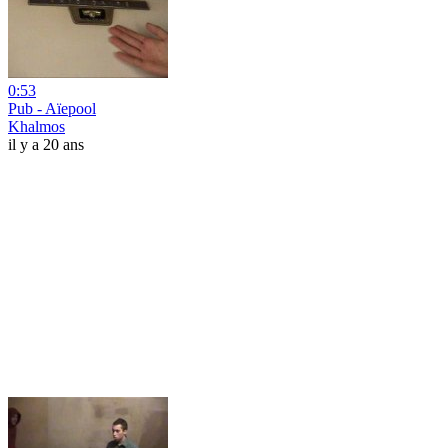
0:53
Pub - Aïepool
Khalmos
il y a 20 ans