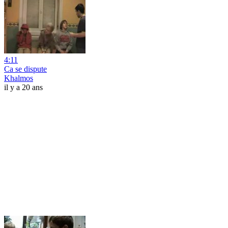
4:11
Ca se dispute
Khalmos
il y a 20 ans