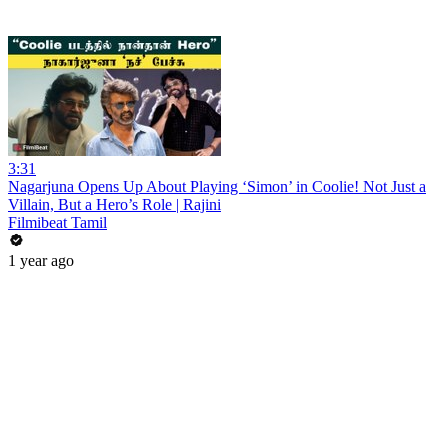
3:31
Nagarjuna Opens Up About Playing ‘Simon’ in Coolie! Not Just a
Villain, But a Hero’s Role | Rajini
Filmibeat Tamil
1 year ago