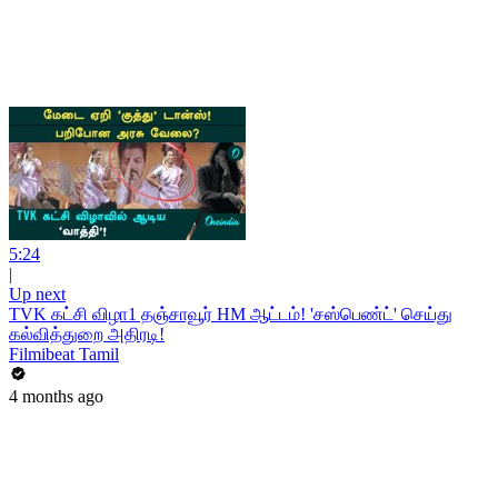
5:24
|
Up next
TVK கட்சி விழா1 தஞ்சாவூர் HM ஆட்டம்! 'சஸ்பெண்ட்' செய்து
கல்வித்துறை அதிரடி!
Filmibeat Tamil
4 months ago