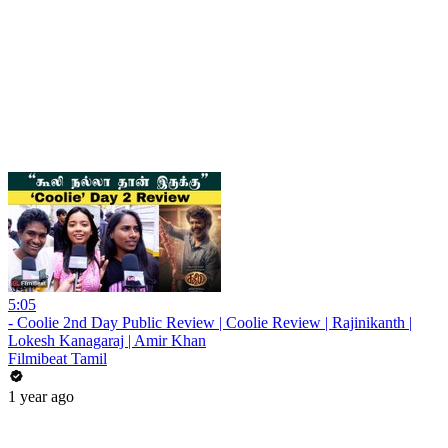
5:05
- Coolie 2nd Day Public Review | Coolie Review | Rajinikanth |
Lokesh Kanagaraj | Amir Khan
Filmibeat Tamil
1 year ago