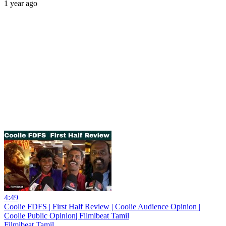
1 year ago
4:49
Coolie FDFS | First Half Review | Coolie Audience Opinion |
Coolie Public Opinion| Filmibeat Tamil
Filmibeat Tamil