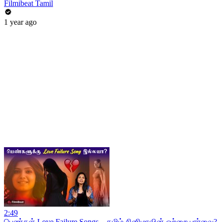
Filmibeat Tamil
1 year ago
2:49
பெண்கள் Love Failure Songs – தமிழ் சினிமாவின் ஒற்றை பார்வை?