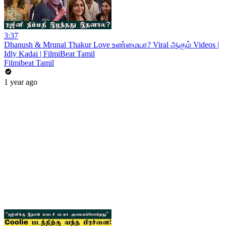
3:37
Dhanush & Mrunal Thakur Love உண்மையா? Viral ஆகும் Videos |
Idly Kadai | FilmiBeat Tamil
Filmibeat Tamil
1 year ago