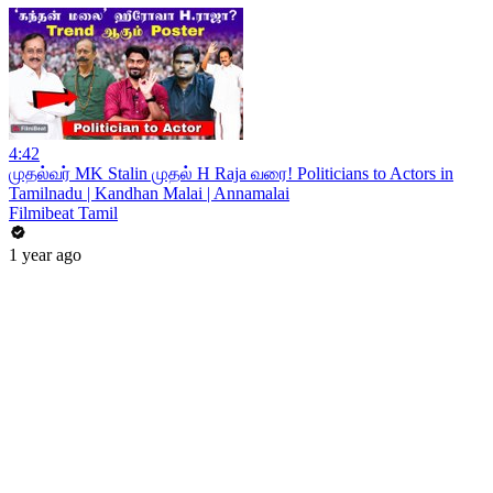
4:42
முதல்வர் MK Stalin முதல் H Raja வரை! Politicians to Actors in
Tamilnadu | Kandhan Malai | Annamalai
Filmibeat Tamil
1 year ago