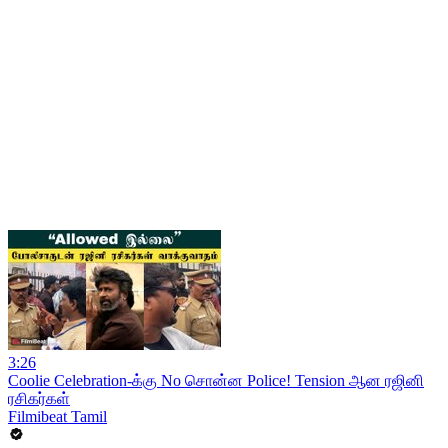
3:26
Coolie Celebration-க்கு No சொன்ன Police! Tension ஆன ரஜினி
ரசிகர்கள்
Filmibeat Tamil