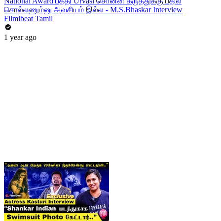
National Award பத்தி Urvasi சொன்ன கருத்துக்கு பதில்
சொல்லணும்னு அவசியம் இல்ல - M.S.Bhaskar Interview
Filmibeat Tamil
1 year ago