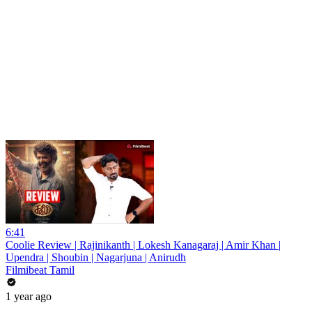
6:41
Coolie Review | Rajinikanth | Lokesh Kanagaraj | Amir Khan |
Upendra | Shoubin | Nagarjuna | Anirudh
Filmibeat Tamil
1 year ago