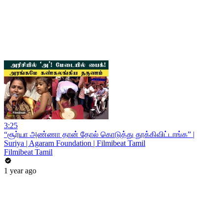
3:25
“சூர்யா அண்ணா தான் தோல் கொடுத்து தூக்கிவிட்டாங்க” |
Suriya | Agaram Foundation | Filmibeat Tamil
Filmibeat Tamil
1 year ago