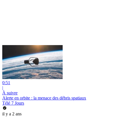
0:51
|
À suivre
Alerte en orbite : la menace des débris spatiaux
Télé 7 Jours
il y a 2 ans