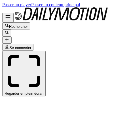
Passer au player
Passer au contenu principal
Rechercher
Se connecter
Regarder en plein écran