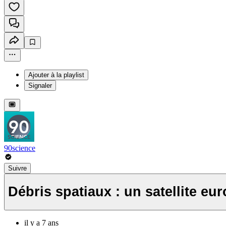
Ajouter à la playlist
Signaler
90science
Suivre
Débris spatiaux : un satellite eur
il y a 7 ans