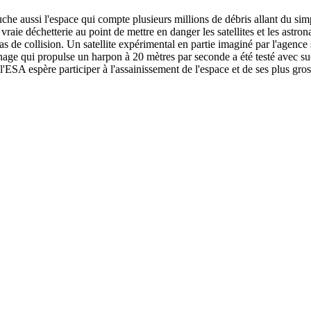
ouche aussi l'espace qui compte plusieurs millions de débris allant du s
vraie déchetterie au point de mettre en danger les satellites et les astro
cas de collision. Un satellite expérimental en partie imaginé par l'agenc
nage qui propulse un harpon à 20 mètres par seconde a été testé avec s
 l'ESA espère participer à l'assainissement de l'espace et de ses plus gro