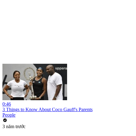
0:46
3 Things to Know About Coco Gauff's Parents
People
3 năm trước