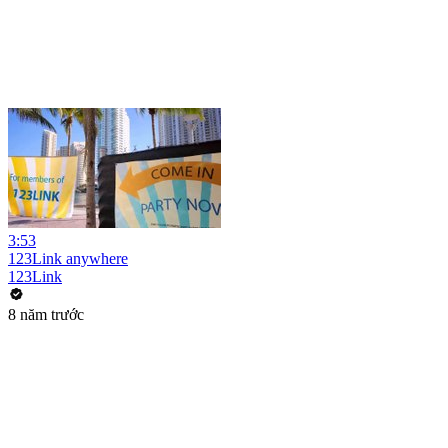
3:53
123Link anywhere
123Link
8 năm trước