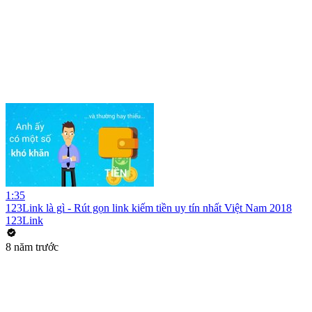
1:35
123Link là gì - Rút gọn link kiếm tiền uy tín nhất Việt Nam 2018
123Link
8 năm trước