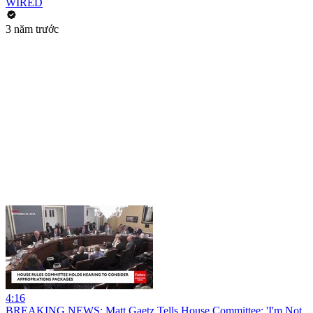
WIRED
3 năm trước
4:16
BREAKING NEWS: Matt Gaetz Tells House Committee: 'I'm Not