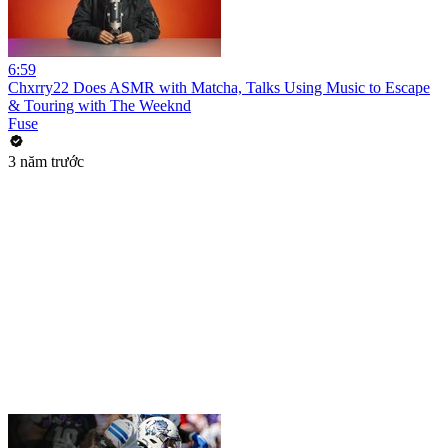
6:59
Chxrry22 Does ASMR with Matcha, Talks Using Music to Escape
& Touring with The Weeknd
Fuse
3 năm trước