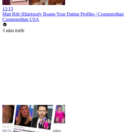
12:13
Matt Rife Hilariously Roasts Your Dating Profiles | Cosmopolitan
Cosmopolitan USA
3 năm trước