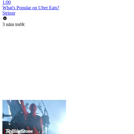
1:00
What's Popular on Uber Eats?
Stringr
3 năm trước