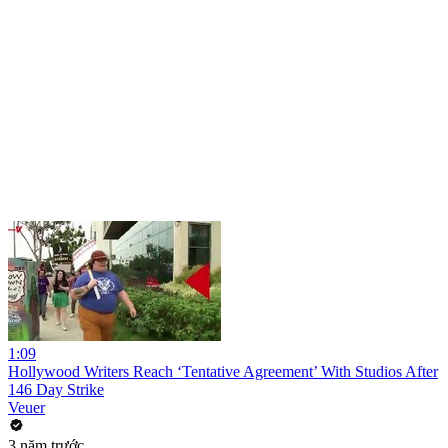
1:09
Hollywood Writers Reach ‘Tentative Agreement’ With Studios After
146 Day Strike
Veuer
3 năm trước