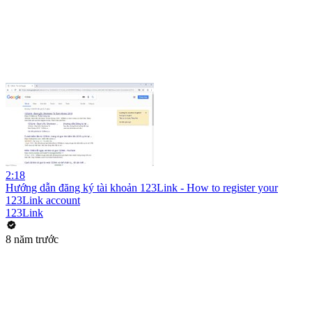
2:18
Hướng dẫn đăng ký tài khoản 123Link - How to register your
123Link account
123Link
8 năm trước