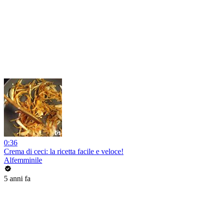
0:36
Crema di ceci: la ricetta facile e veloce!
Alfemminile
5 anni fa