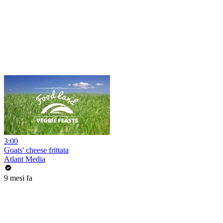
3:00
Goats' cheese frittata
Atlant Media
9 mesi fa