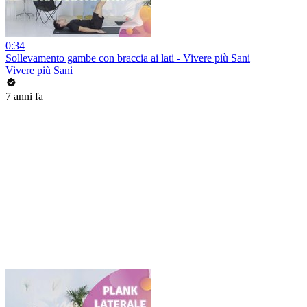
0:34
Sollevamento gambe con braccia ai lati - Vivere più Sani
Vivere più Sani
7 anni fa