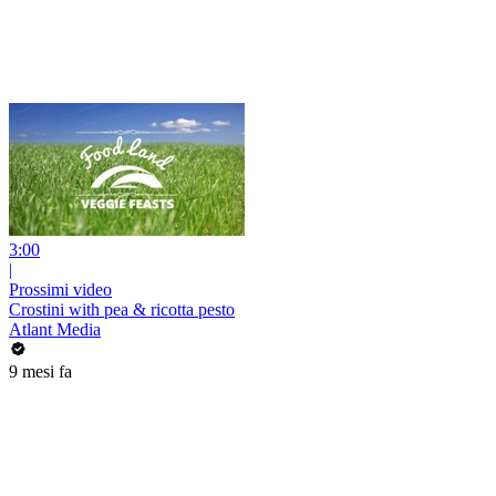
3:00
|
Prossimi video
Crostini with pea & ricotta pesto
Atlant Media
9 mesi fa