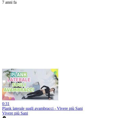
7 anni fa
0:31
Plank laterale sugli avambracci - Vivere più Sani
Vivere più Sani