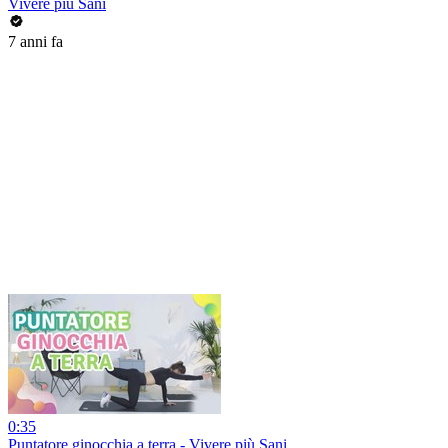
Vivere più Sani
7 anni fa
0:35
Puntatore ginocchia a terra - Vivere più Sani