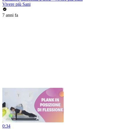
Vivere più Sani
7 anni fa
0:34