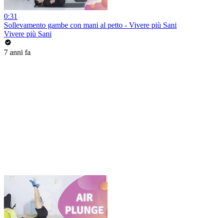
0:31
Sollevamento gambe con mani al petto - Vivere più Sani
Vivere più Sani
7 anni fa