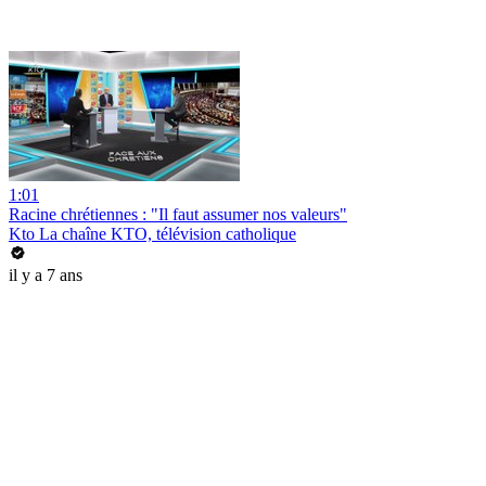
1:01
Racine chrétiennes : "Il faut assumer nos valeurs"
Kto La chaîne KTO, télévision catholique
il y a 7 ans