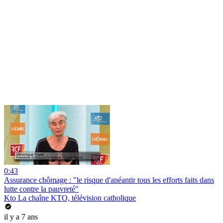
0:43
Assurance chômage : "le risque d'anéantir tous les efforts faits dans
lutte contre la pauvreté"
Kto La chaîne KTO, télévision catholique
il y a 7 ans