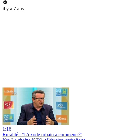
il y a 7 ans
1:16
Ruralité : "L'exode urbain a commencé"