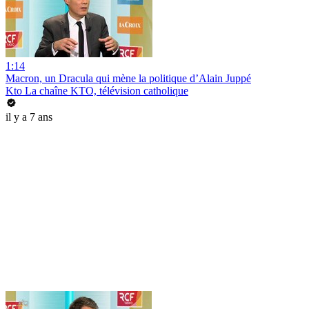
1:14
Macron, un Dracula qui mène la politique d’Alain Juppé
Kto La chaîne KTO, télévision catholique
il y a 7 ans