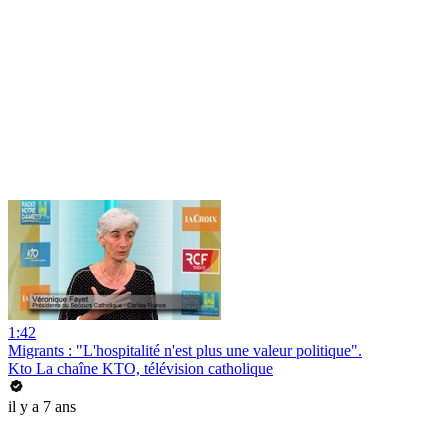
1:42
Migrants : "L'hospitalité n'est plus une valeur politique".
Kto La chaîne KTO, télévision catholique
il y a 7 ans