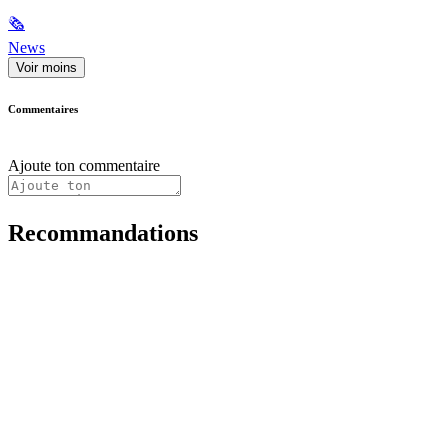
🗞
News
Voir moins
Commentaires
Ajoute ton commentaire
Recommandations