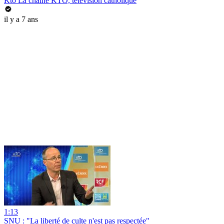
Kto La chaîne KTO, télévision catholique
il y a 7 ans
1:13
SNU : "La liberté de culte n'est pas respectée"