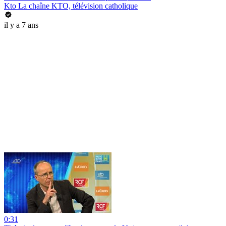
Kto La chaîne KTO, télévision catholique
il y a 7 ans
0:31