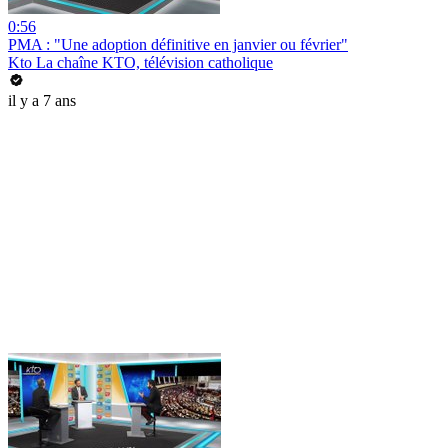
0:56
PMA : "Une adoption définitive en janvier ou février"
Kto La chaîne KTO, télévision catholique
il y a 7 ans