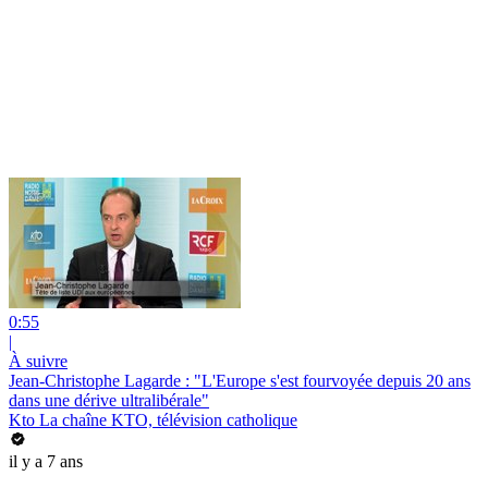
0:55
|
À suivre
Jean-Christophe Lagarde : "L'Europe s'est fourvoyée depuis 20 ans
dans une dérive ultralibérale"
Kto La chaîne KTO, télévision catholique
il y a 7 ans