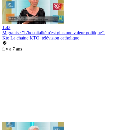
1:42
Migrants : "L'hospitalité n'est plus une valeur politique".
Kto La chaîne KTO, télévision catholique
il y a 7 ans