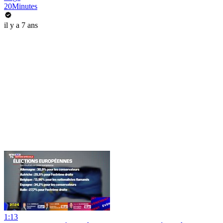
20Minutes
il y a 7 ans
1:13