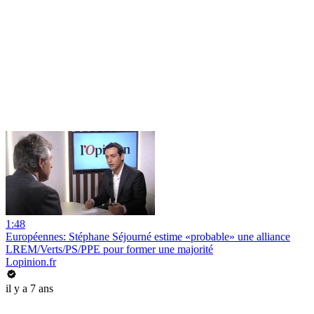
1:48
Européennes: Stéphane Séjourné estime «probable» une alliance
LREM/Verts/PS/PPE pour former une majorité
Lopinion.fr
il y a 7 ans