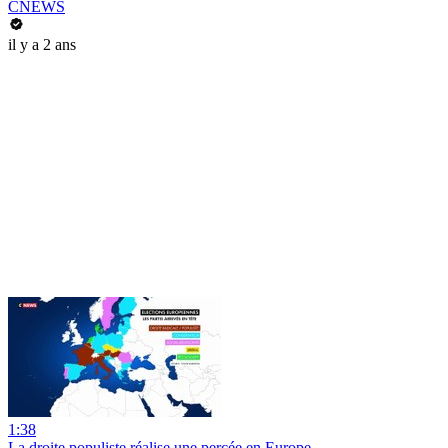
CNEWS
il y a 2 ans
1:38
La droite populiste réalise une percée en Europe