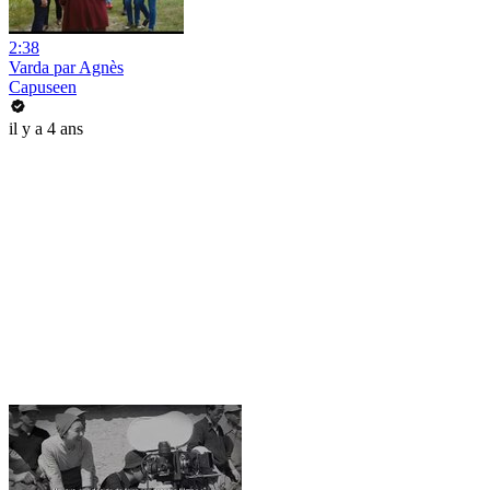
2:38
Varda par Agnès
Capuseen
il y a 4 ans