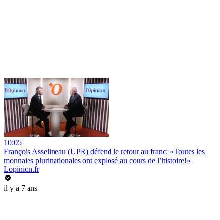
10:05
François Asselineau (UPR) défend le retour au franc: «Toutes les
monnaies plurinationales ont explosé au cours de l’histoire!»
Lopinion.fr
il y a 7 ans