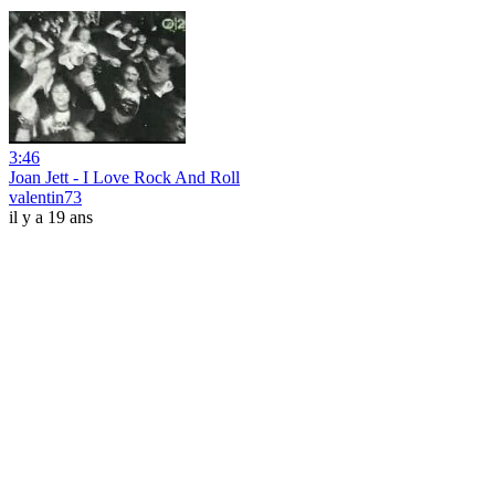
3:46
Joan Jett - I Love Rock And Roll
valentin73
il y a 19 ans