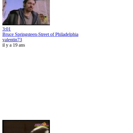
3:01
Bruce Springsteen-Street of Philadelphia
valentin73
il y a 19 ans