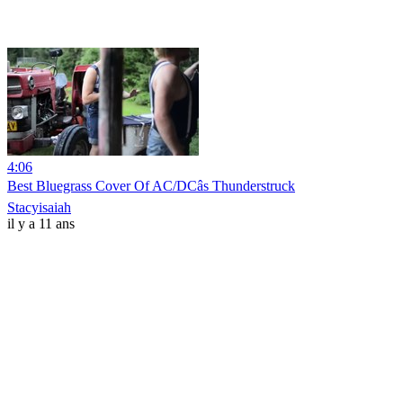
4:06
Best Bluegrass Cover Of AC/DCâs Thunderstruck
Stacyisaiah
il y a 11 ans