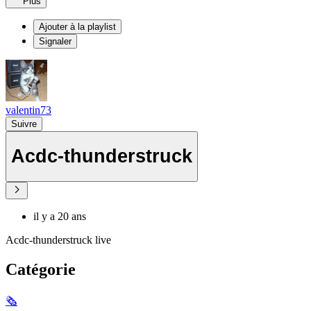
Plus
Ajouter à la playlist
Signaler
valentin73
Suivre
Acdc-thunderstruck
il y a 20 ans
Acdc-thunderstruck live
Catégorie
🗞