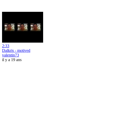
2:33
Dalkris - motived
valentin73
il y a 19 ans