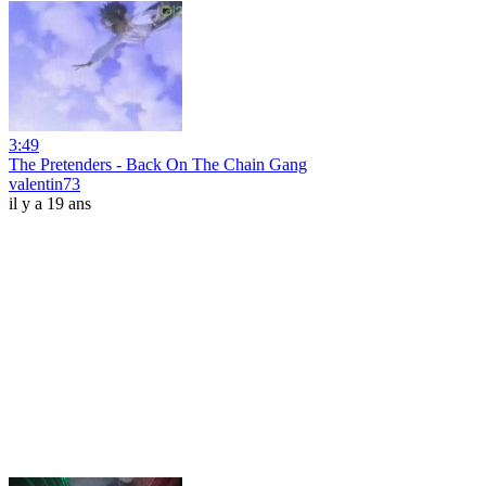
3:49
The Pretenders - Back On The Chain Gang
valentin73
il y a 19 ans