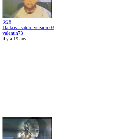
3:26
Dalkris - saturn version 03
valentin73
il y a 19 ans