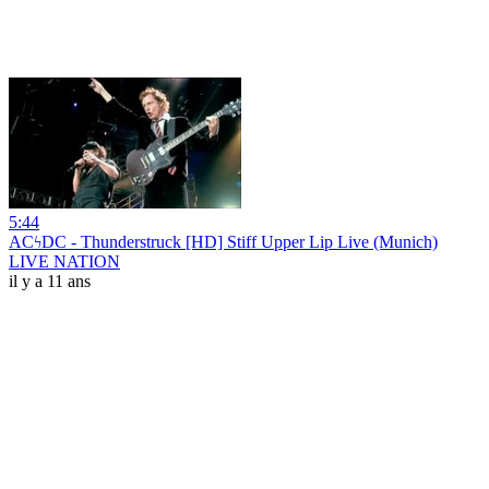
5:44
ACϟDC - Thunderstruck [HD] Stiff Upper Lip Live (Munich)
LIVE NATION
il y a 11 ans