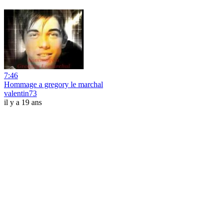
7:46
Hommage a gregory le marchal
valentin73
il y a 19 ans