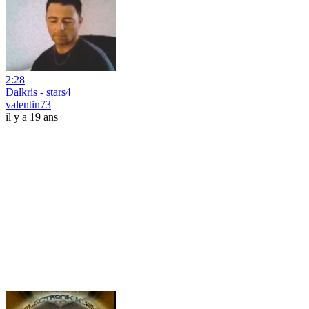
2:28
Dalkris - stars4
valentin73
il y a 19 ans