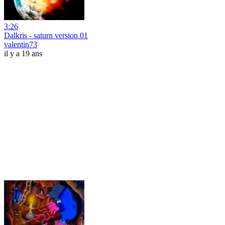
3:26
Dalkris - saturn version 01
valentin73
il y a 19 ans