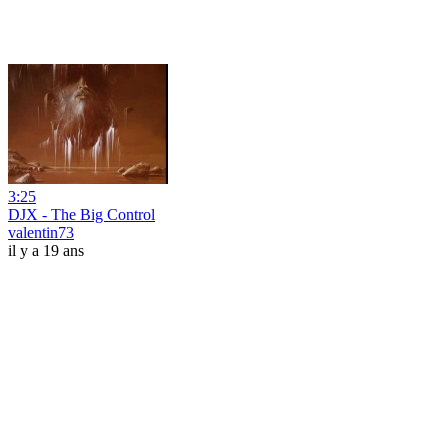
3:25
DJX - The Big Control
valentin73
il y a 19 ans