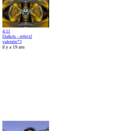
4:11
Dalkris - refect2
valentin73
il y a 19 ans