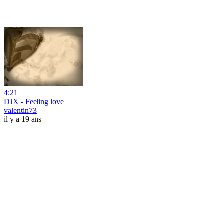
4:21
DJX - Feeling love
valentin73
il y a 19 ans