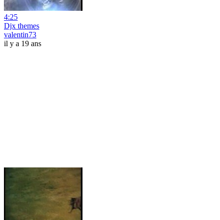
4:25
Djx themes
valentin73
il y a 19 ans