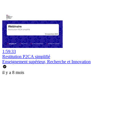
1:59:33
Restitution P2CA simplifié
Enseignement supérieur, Recherche et Innovation
il y a 8 mois