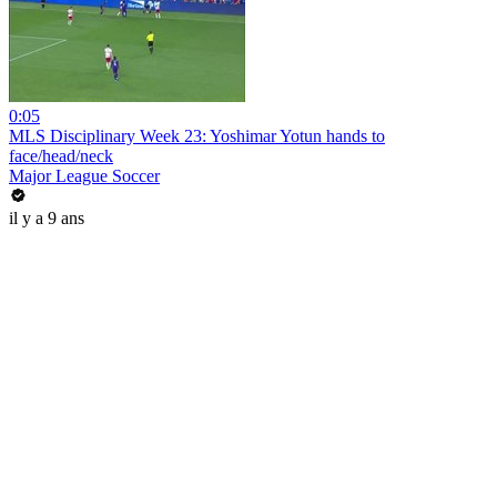
0:05
MLS Disciplinary Week 23: Yoshimar Yotun hands to
face/head/neck
Major League Soccer
il y a 9 ans