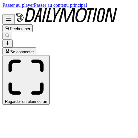
Passer au player
Passer au contenu principal
Rechercher
Se connecter
Regarder en plein écran