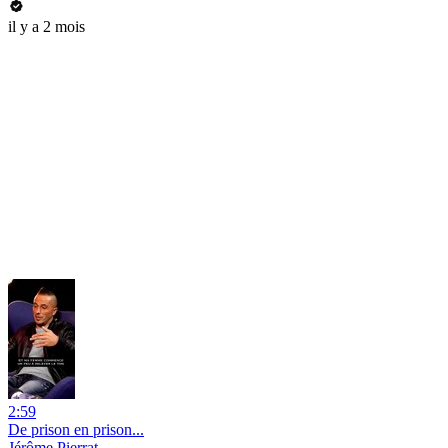
il y a 2 mois
2:59
De prison en prison...
Jérôme Pierrat