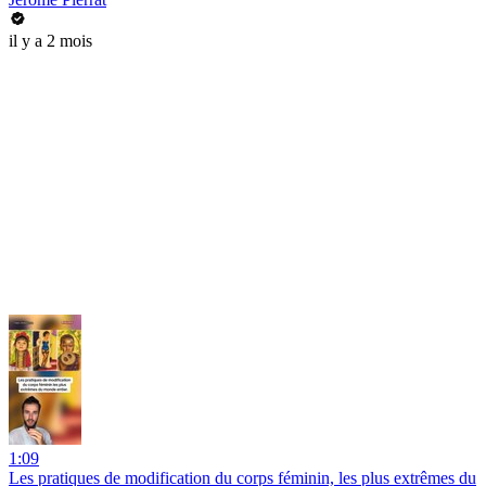
il y a 2 mois
1:09
Les pratiques de modification du corps féminin, les plus extrêmes du