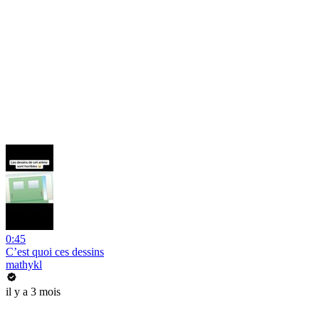
0:45
C’est quoi ces dessins
mathykl
il y a 3 mois