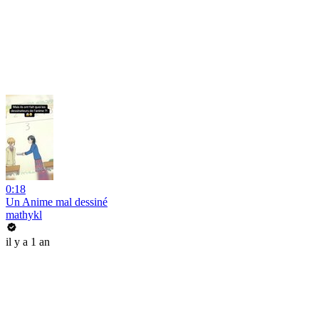
0:18
Un Anime mal dessiné
mathykl
il y a 1 an