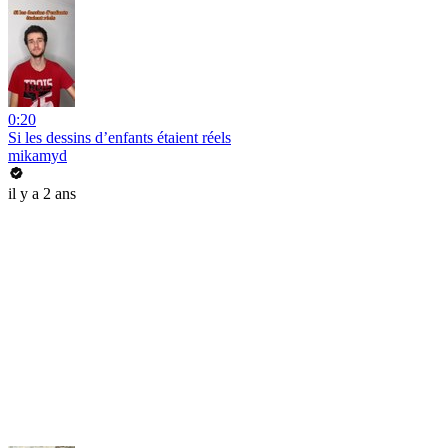
0:20
Si les dessins d’enfants étaient réels
mikamyd
il y a 2 ans