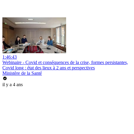
1:46:43
Webinaire - Covid et conséquences de la crise, formes persistantes,
Covid long : état des lieux à 2 ans et perspectives
Ministère de la Santé
il y a 4 ans