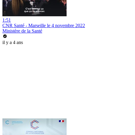
1:51
CNR Santé - Marseille le 4 novembre 2022
Ministère de la Santé
il y a 4 ans