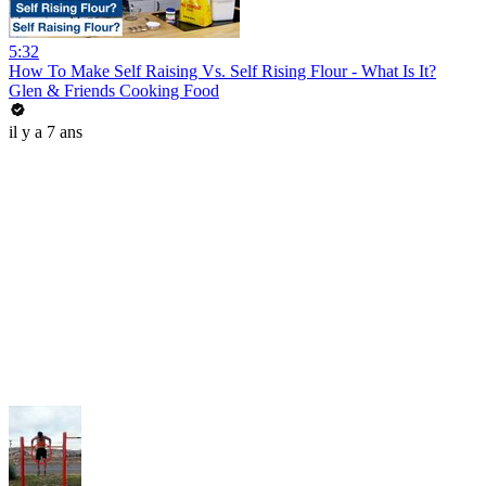
5:32
How To Make Self Raising Vs. Self Rising Flour - What Is It?
Glen & Friends Cooking Food
il y a 7 ans