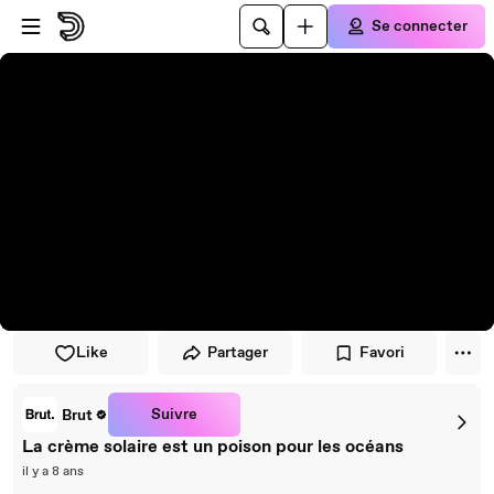
Passer au player
Passer au contenu principal
Se connecter
Like
Partager
Favori
Suivre
Brut
La crème solaire est un poison pour les océans
il y a 8 ans