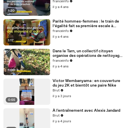
langue des signes
franceinfo
il y a 4 ans
1:20
Parité hommes-femmes : le train de
l’égalité fait sa première escale à
Nantes
franceinfo
il y a 4 ans
1:17
Dans le Tarn, un collectif citoyen
organise des opérations de nettoyage
de la rivière Cérou
franceinfo
il y a 4 ans
1:00
Victor Wembanyama : en couverture
du jeu 2K et bientôt une paire Nike
Brut
il y a 3 jours
0:55
À l'entraînement avec Alexis Jandard
Brut
il y a 4 jours