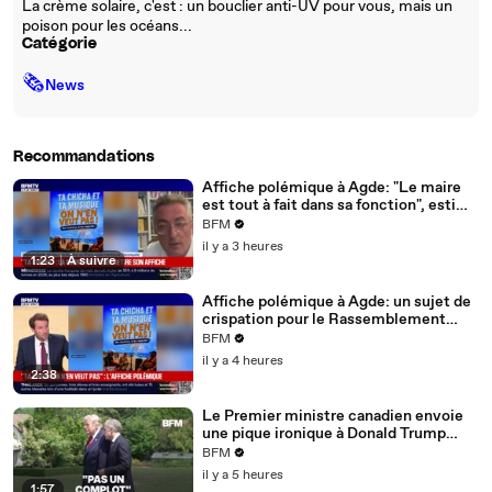
La crème solaire, c'est : un bouclier anti-UV pour vous, mais un
poison pour les océans...
Catégorie
🗞
News
Recommandations
Affiche polémique à Agde: "Le maire
est tout à fait dans sa fonction", estime
le sénateur Stéphane Ravier
BFM
il y a 3 heures
1:23
|
À suivre
Affiche polémique à Agde: un sujet de
crispation pour le Rassemblement
national?
BFM
il y a 4 heures
2:38
Le Premier ministre canadien envoie
une pique ironique à Donald Trump
après une panne de prompteur
BFM
il y a 5 heures
1:57