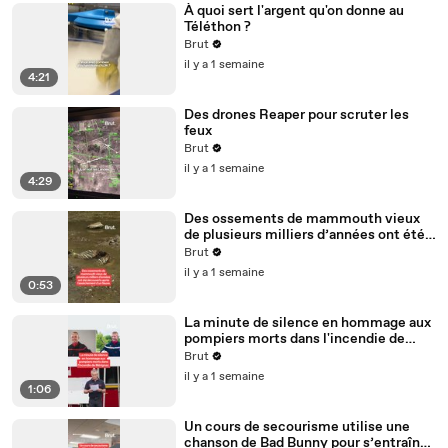
À quoi sert l'argent qu'on donne au
Téléthon ?
Brut
il y a 1 semaine
4:21
Des drones Reaper pour scruter les
feux
Brut
il y a 1 semaine
4:29
Des ossements de mammouth vieux
de plusieurs milliers d’années ont été
découverts après l'assèchement d'un
Brut
fleuve.
il y a 1 semaine
0:53
La minute de silence en hommage aux
pompiers morts dans l'incendie de
Mérignac.
Brut
il y a 1 semaine
1:06
Un cours de secourisme utilise une
chanson de Bad Bunny pour s’entraîner