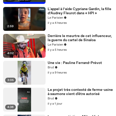
L'appel à l’aide Cypriane Gardin, la fille
d’Audrey Fleurot dans « HPI »
Le Parisien
il y a 4 heures
2:59
Derrière le meurtre de cet influenceur,
la guerre du cartel de Sinaloa
Le Parisien
il y a 5 heures
4:02
Une vie : Pauline Ferrand-Prévot
Brut
il y a 9 heures
3:05
Le projet très contesté de ferme-usine
à saumons vient d'être autorisé
Brut
il y a 1 jour
4:36