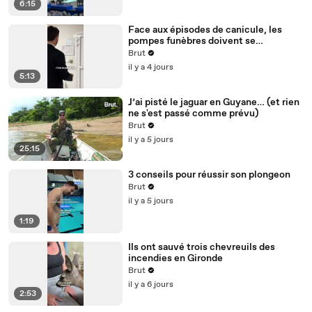
6:15
Face aux épisodes de canicule, les
pompes funèbres doivent se
réorganiser
Brut
il y a 4 jours
5:13
J’ai pisté le jaguar en Guyane… (et rien
ne s'est passé comme prévu)
Brut
il y a 5 jours
25:15
3 conseils pour réussir son plongeon
Brut
il y a 5 jours
1:19
Ils ont sauvé trois chevreuils des
incendies en Gironde
Brut
il y a 6 jours
2:53