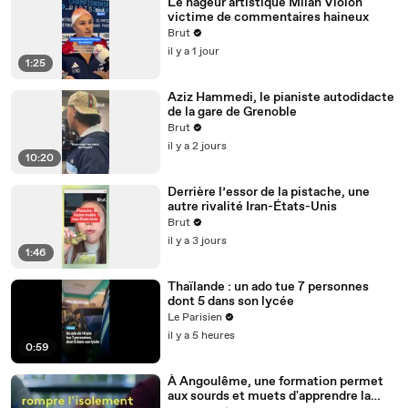
Le nageur artistique Milan Violon
victime de commentaires haineux
Brut
il y a 1 jour
1:25
Aziz Hammedi, le pianiste autodidacte
de la gare de Grenoble
Brut
il y a 2 jours
10:20
Derrière l’essor de la pistache, une
autre rivalité Iran-États-Unis
Brut
il y a 3 jours
1:46
Thaïlande : un ado tue 7 personnes
dont 5 dans son lycée
Le Parisien
il y a 5 heures
0:59
À Angoulême, une formation permet
aux sourds et muets d'apprendre la