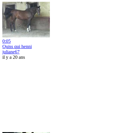
0:05
Quiss qui henni
juliane67
il y a 20 ans