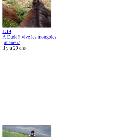
1:19
A Dada!! vive les mongoles
juliane67
il y a 20 ans