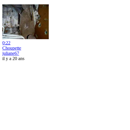
0:22
Choupette
juliane67
il y a 20 ans