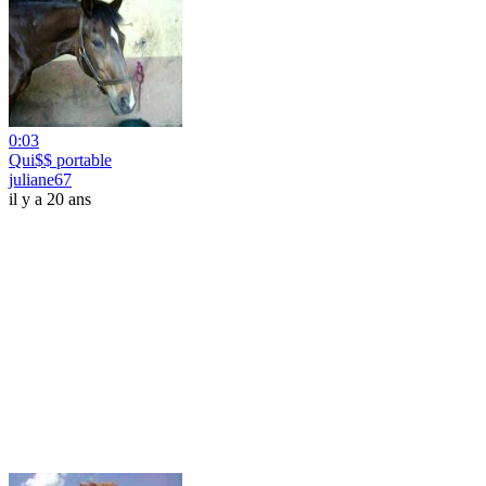
0:03
Qui$$ portable
juliane67
il y a 20 ans