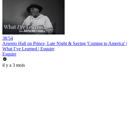
38:54
Arsenio Hall on Prince, Late Night & Saving 'Coming to America' |
What I’ve Learned | Esquire
Esquire
il y a 3 mois