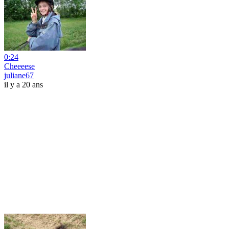
0:24
Cheeeese
juliane67
il y a 20 ans