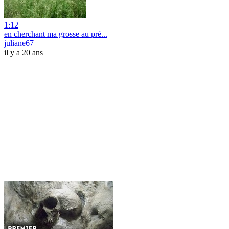
1:12
en cherchant ma grosse au pré...
juliane67
il y a 20 ans