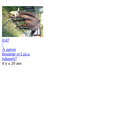
0:47
|
À suivre
Boulette et LuLu
juliane67
il y a 20 ans