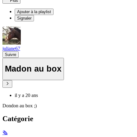
Plus
Ajouter à la playlist
Signaler
juliane67
Suivre
Madon au box
il y a 20 ans
Dondon au box ;)
Catégorie
🗞