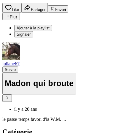
Like
Partager
Favori
Plus
Ajouter à la playlist
Signaler
juliane67
Suivre
Madon qui broute
il y a 20 ans
le passe-temps favori d'la W.M. ...
Catégorie