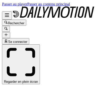
Passer au player
Passer au contenu principal
Rechercher
Se connecter
Regarder en plein écran