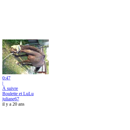
0:47
|
À suivre
Boulette et LuLu
juliane67
il y a 20 ans