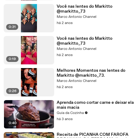
Você nas lentes do Markitto
@markitto_73
Marco Antonio Channel
há 2 anos
0:31
Você nas lentes do Markitto
@markitto_73
Marco Antonio Channel
há 2 anos
0:19
Melhores Momentos nas lentes do
Markitto @markitto_73.
Marco Antonio Channel
há 2 anos
0:26
Aprenda como cortar carne e deixar ela
mais macia
Guia da Cozinha
há 3 anos
0:40
Receita de PICANHA COM FAROFA