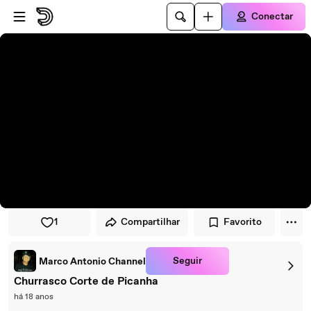
Pular para o player
Ir para o conteúdo principal
Conectar
1
Compartilhar
Favorito
Seguir
Marco Antonio Channel
Churrasco Corte de Picanha
há 18 anos