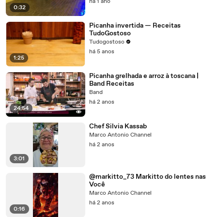
há 1 ano
0:32
Picanha invertida — Receitas
TudoGostoso
Tudogostoso
há 5 anos
1:25
Picanha grelhada e arroz à toscana |
Band Receitas
Band
há 2 anos
24:54
Chef Silvia Kassab
Marco Antonio Channel
há 2 anos
3:01
@markitto_73 Markitto do lentes nas
Você
Marco Antonio Channel
há 2 anos
0:16