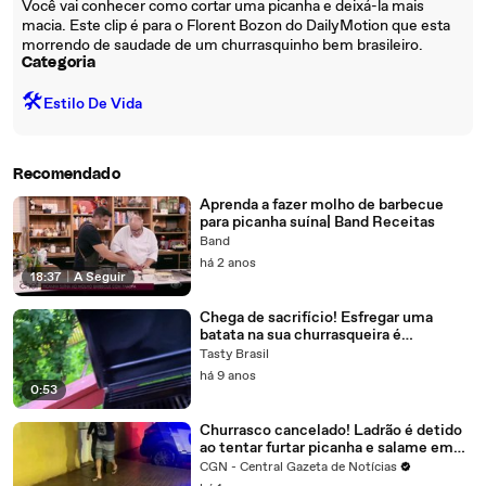
Você vai conhecer como cortar uma picanha e deixá-la mais
macia. Este clip é para o Florent Bozon do DailyMotion que esta
morrendo de saudade de um churrasquinho bem brasileiro.
Categoria
🛠️
Estilo De Vida
Recomendado
Aprenda a fazer molho de barbecue
para picanha suína| Band Receitas
Band
há 2 anos
18:37
|
A Seguir
Chega de sacrifício! Esfregar uma
batata na sua churrasqueira é
surpreendente!
Tasty Brasil
há 9 anos
0:53
Churrasco cancelado! Ladrão é detido
ao tentar furtar picanha e salame em
Cascavel
CGN - Central Gazeta de Notícias