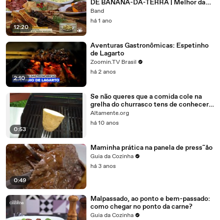
DE BANANA-DA-TERRA | Melhor da
Tarde
Band
há 1 ano
12:20
Aventuras Gastronômicas: Espetinho
de Lagarto
Zoomin.TV Brasil
há 2 anos
2:10
Se não queres que a comida cole na
grelha do churrasco tens de conhecer
esta dica genial!!
Altamente.org
há 10 anos
0:53
Maminha prática na panela de press˜åo
Guia da Cozinha
há 3 anos
0:49
Malpassado, ao ponto e bem-passado:
como chegar no ponto da carne?
Guia da Cozinha