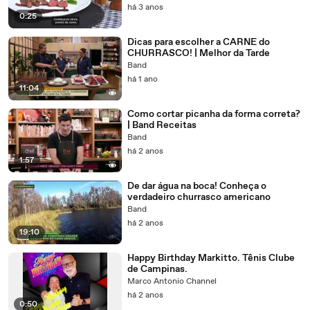
há 3 anos
0:25
Dicas para escolher a CARNE do
CHURRASCO! | Melhor da Tarde
Band
há 1 ano
11:04
Como cortar picanha da forma correta?
| Band Receitas
Band
há 2 anos
1:57
De dar água na boca! Conheça o
verdadeiro churrasco americano
Band
há 2 anos
19:10
Happy Birthday Markitto. Tênis Clube
de Campinas.
Marco Antonio Channel
há 2 anos
0:50