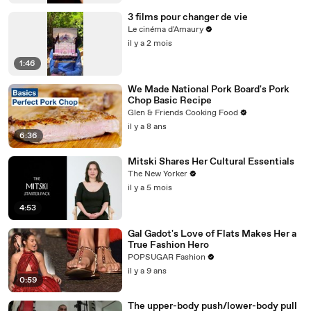
3 films pour changer de vie
Le cinéma d'Amaury
il y a 2 mois
1:46
We Made National Pork Board's Pork
Chop Basic Recipe
Glen & Friends Cooking Food
il y a 8 ans
6:36
Mitski Shares Her Cultural Essentials
The New Yorker
il y a 5 mois
4:53
Gal Gadot's Love of Flats Makes Her a
True Fashion Hero
POPSUGAR Fashion
il y a 9 ans
0:59
The upper-body push/lower-body pull