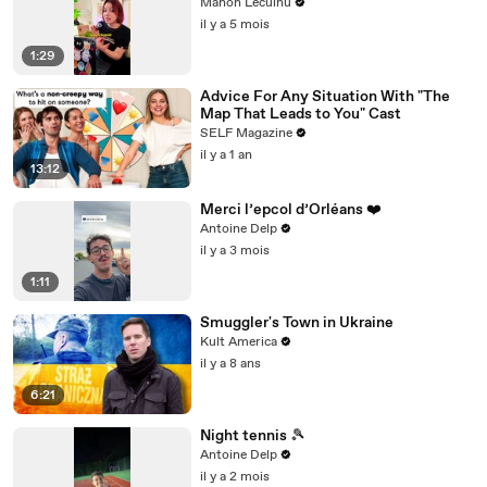
Manon Leculnu
il y a 5 mois
1:29
Advice For Any Situation With "The
Map That Leads to You" Cast
SELF Magazine
il y a 1 an
13:12
Merci l’epcol d’Orléans ❤️
Antoine Delp
il y a 3 mois
1:11
Smuggler's Town in Ukraine
Kult America
il y a 8 ans
6:21
Night tennis 🎾
Antoine Delp
il y a 2 mois