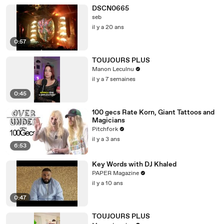
DSCN0665
seb
il y a 20 ans
0:57
TOUJOURS PLUS
Manon Leculnu
il y a 7 semaines
0:45
100 gecs Rate Korn, Giant Tattoos and
Magicians
Pitchfork
il y a 3 ans
6:53
Key Words with DJ Khaled
PAPER Magazine
il y a 10 ans
0:47
TOUJOURS PLUS