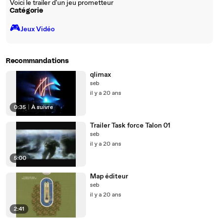
Voici le trailer d'un jeu prometteur
Catégorie
🎮️
Jeux Vidéo
Recommandations
qlimax
seb
il y a 20 ans
0:35
|
À suivre
Trailer Task force Talon 01
seb
il y a 20 ans
5:00
Map éditeur
seb
il y a 20 ans
2:41