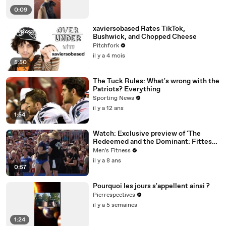
0:09
xaviersobased Rates TikTok,
Bushwick, and Chopped Cheese
Pitchfork
il y a 4 mois
5:50
The Tuck Rules: What's wrong with the
Patriots? Everything
Sporting News
il y a 12 ans
1:54
Watch: Exclusive preview of 'The
Redeemed and the Dominant: Fittest
on Earth'
Men's Fitness
il y a 8 ans
0:57
Pourquoi les jours s'appellent ainsi ?
Pierrespectives
il y a 5 semaines
1:24