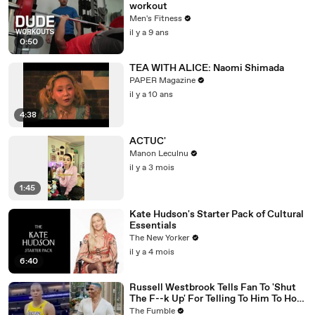
workout
Men's Fitness
il y a 9 ans
0:50
TEA WITH ALICE: Naomi Shimada
PAPER Magazine
il y a 10 ans
4:38
ACTUC'
Manon Leculnu
il y a 3 mois
1:45
Kate Hudson's Starter Pack of Cultural
Essentials
The New Yorker
il y a 4 mois
6:40
Russell Westbrook Tells Fan To 'Shut
The F--k Up' For Telling To Him To How
To Play Better
The Fumble