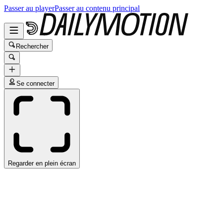
Passer au player
Passer au contenu principal
Rechercher
Se connecter
Regarder en plein écran