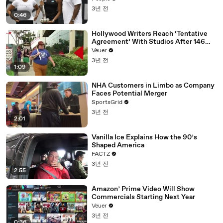
3년 전
0:46
Hollywood Writers Reach ‘Tentative
Agreement’ With Studios After 146
Day Strike
Veuer
3년 전
1:09
NHA Customers in Limbo as Company
Faces Potential Merger
SportsGrid
3년 전
2:01
Vanilla Ice Explains How the 90’s
Shaped America
FACTZ
3년 전
2:55
Amazon’ Prime Video Will Show
Commercials Starting Next Year
Veuer
3년 전
0:36