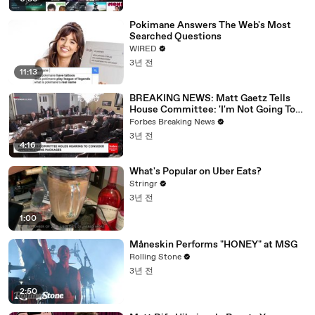
Pokimane Answers The Web's Most
Searched Questions
WIRED
3년 전
11:13
BREAKING NEWS: Matt Gaetz Tells
House Committee: 'I'm Not Going To
Vote For A Continuing Resolution'
Forbes Breaking News
3년 전
4:16
What's Popular on Uber Eats?
Stringr
3년 전
1:00
Måneskin Performs "HONEY" at MSG
Rolling Stone
3년 전
2:50