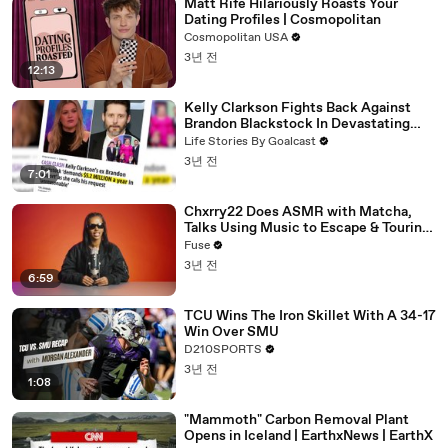
Matt Rife Hilariously Roasts Your
Dating Profiles | Cosmopolitan
Cosmopolitan USA
3년 전
12:13
Kelly Clarkson Fights Back Against
Brandon Blackstock In Devastating
Divorce Battle
Life Stories By Goalcast
3년 전
7:01
Chxrry22 Does ASMR with Matcha,
Talks Using Music to Escape & Touring
with The Weeknd
Fuse
3년 전
6:59
TCU Wins The Iron Skillet With A 34-17
Win Over SMU
D210SPORTS
3년 전
1:08
"Mammoth" Carbon Removal Plant
Opens in Iceland | EarthxNews | EarthX