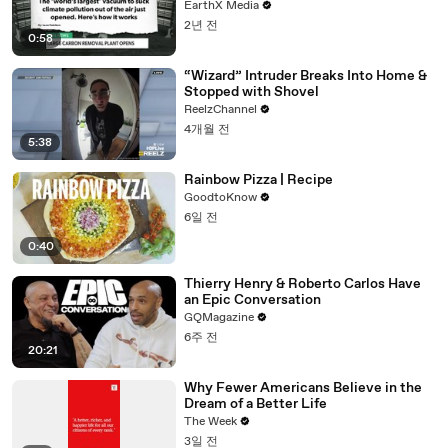
EarthX Media
2년 전
0:58
“Wizard” Intruder Breaks Into Home &
Stopped with Shovel
ReelzChannel
4개월 전
5:38
Rainbow Pizza | Recipe
GoodtoKnow
6일 전
0:40
Thierry Henry & Roberto Carlos Have
an Epic Conversation
GQMagazine
6주 전
20:21
Why Fewer Americans Believe in the
Dream of a Better Life
The Week
3일 전