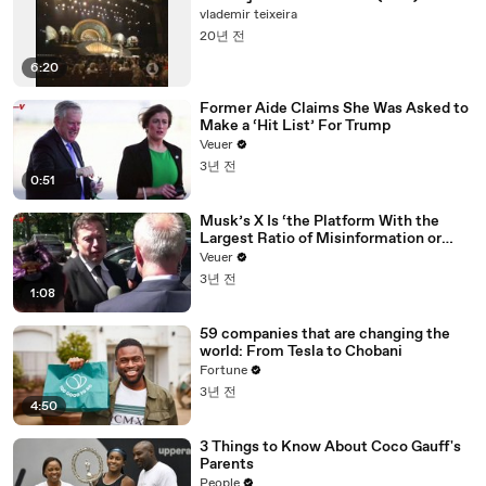
vlademir teixeira
20년 전
6:20
Former Aide Claims She Was Asked to
Make a ‘Hit List’ For Trump
Veuer
3년 전
0:51
Musk’s X Is ‘the Platform With the
Largest Ratio of Misinformation or
Disinformation’ Amongst All Social
Veuer
Media Platforms
3년 전
1:08
59 companies that are changing the
world: From Tesla to Chobani
Fortune
3년 전
4:50
3 Things to Know About Coco Gauff's
Parents
People