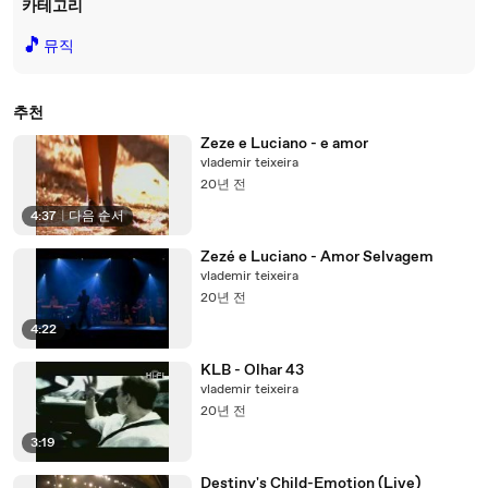
카테고리
🎵
뮤직
추천
Zeze e Luciano - e amor
vlademir teixeira
20년 전
4:37
|
다음 순서
Zezé e Luciano - Amor Selvagem
vlademir teixeira
20년 전
4:22
KLB - Olhar 43
vlademir teixeira
20년 전
3:19
Destiny's Child-Emotion (Live)