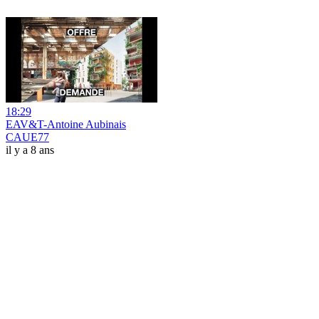
18:29
EAV&T-Antoine Aubinais
CAUE77
il y a 8 ans