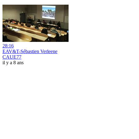
28:16
EAV&T-Sébastien Verleene
CAUE77
il y a 8 ans