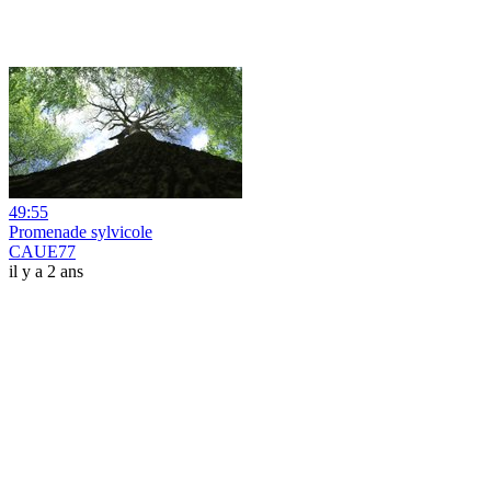
49:55
Promenade sylvicole
CAUE77
il y a 2 ans