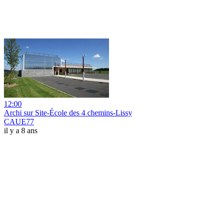
12:00
Archi sur Site-École des 4 chemins-Lissy
CAUE77
il y a 8 ans