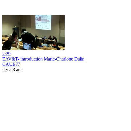
2:29
EAV&T- introduction Marie-Charlotte Dalin
CAUE77
il y a 8 ans