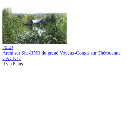
20:43
Archi sur Site-RNR du grand Voyeux-Congis sur Thérouanne
CAUE77
il y a 8 ans