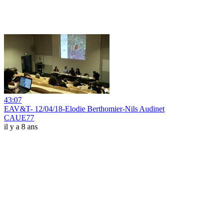
43:07
EAV&T- 12/04/18-Elodie Berthomier-Nils Audinet
CAUE77
il y a 8 ans