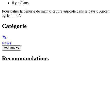
il y a 8 ans
Pour palier la pénurie de main d’œuvre agricole dans le pays d'Ancenis
agriculture".
Catégorie
🗞
News
Voir moins
Recommandations