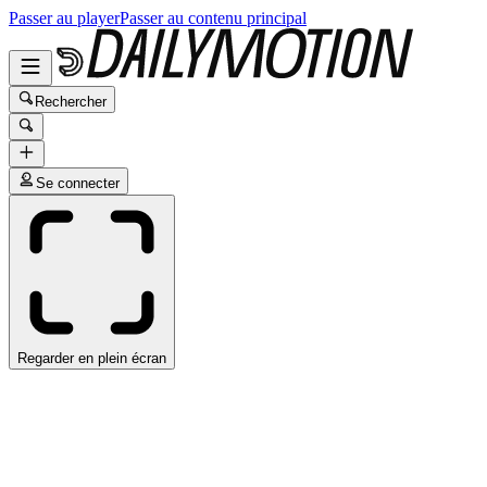
Passer au player
Passer au contenu principal
Rechercher
Se connecter
Regarder en plein écran