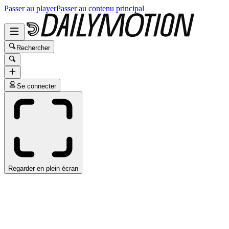
Passer au player
Passer au contenu principal
Rechercher
Se connecter
Regarder en plein écran