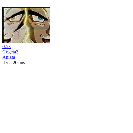
0:53
Gogeta3
Anissa
il y a 20 ans