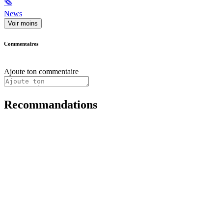
🗞
News
Voir moins
Commentaires
Ajoute ton commentaire
Recommandations