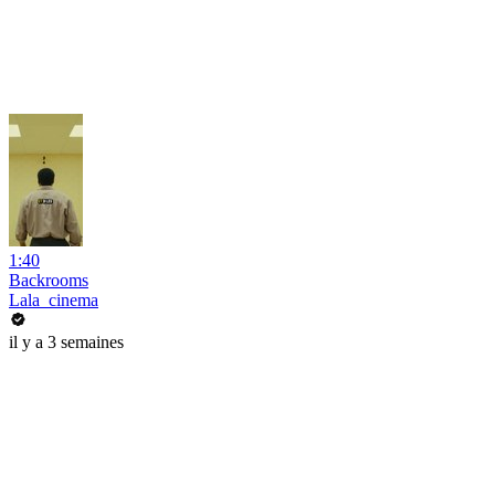
1:40
Backrooms
Lala_cinema
il y a 3 semaines