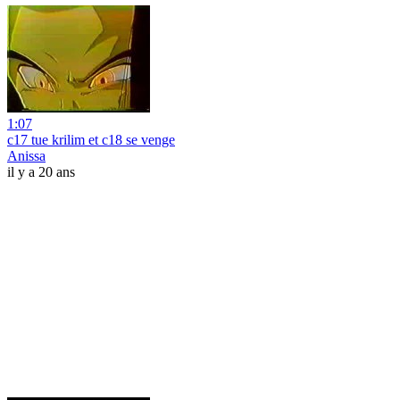
1:07
c17 tue krilim et c18 se venge
Anissa
il y a 20 ans