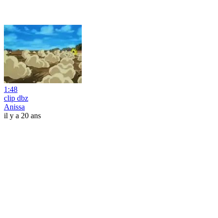
1:48
clip dbz
Anissa
il y a 20 ans