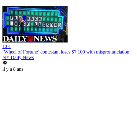
1:01
‘Wheel of Fortune’ contestant loses $7,100 with mispronunciation
NY Daily News
il y a 8 ans