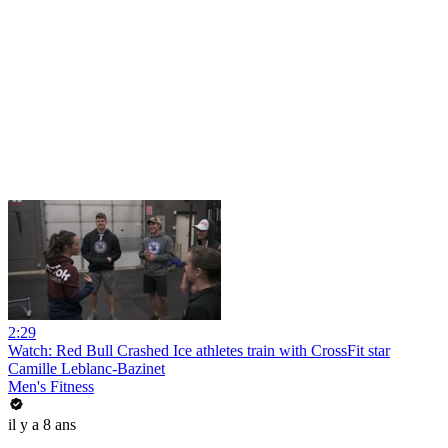
2:29
Watch: Red Bull Crashed Ice athletes train with CrossFit star
Camille Leblanc-Bazinet
Men's Fitness
il y a 8 ans