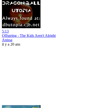
5:13
Offspring - The Kids Aren't Alright
Anissa
il y a 20 ans