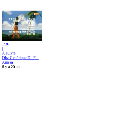
1:36
|
À suivre
Dbz Générique De Fin
Anissa
il y a 20 ans