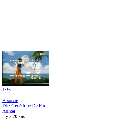
1:36
|
À suivre
Dbz Générique De Fin
Anissa
il y a 20 ans