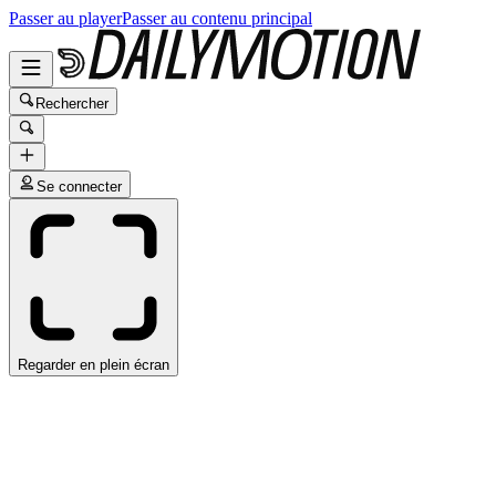
Passer au player
Passer au contenu principal
Rechercher
Se connecter
Regarder en plein écran