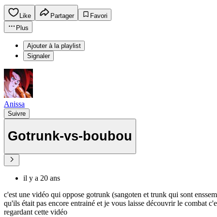
Like
Partager
Favori
Plus
Ajouter à la playlist
Signaler
Anissa
Suivre
Gotrunk-vs-boubou
il y a 20 ans
c'est une vidéo qui oppose gotrunk (sangoten et trunk qui sont enssembl
qu'ils était pas encore entrainé et je vous laisse découvrir le combat
regardant cette vidéo