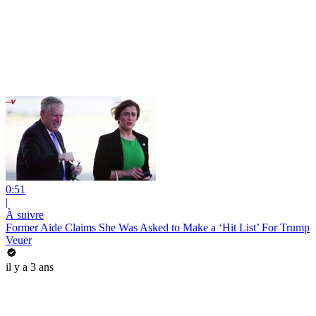
0:51
|
À suivre
Former Aide Claims She Was Asked to Make a ‘Hit List’ For Trump
Veuer
il y a 3 ans