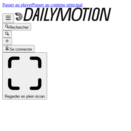
Passer au player
Passer au contenu principal
Rechercher
Se connecter
Regarder en plein écran