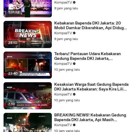
Presiden Prabowo | Bola Liar
KompasTV
9 jam yang lalu
1:01:52
Kebakaran Bapenda DKI Jakarta: 20
Mobil Damkar Dikerahkan, Api Diduga
dari Lantai 11 Gedung
KompasTV
9 jam yang lalu
28:10
Terbaru! Pantauan Udara Kebakaran
Gedung Bapenda DKI Jakarta,
Pemadaman Berlangsung Hampir 2
KompasTV
Jam
10 jam yang lalu
23:40
Kesaksian Warga Saat Gedung Bapenda
DKI Jakarta Kebakaran: Saya Kira Lilin,
Tau-Tau Api
KompasTV
10 jam yang lalu
7:10
BREAKING NEWS! Kebakaran Gedung
Bapenda DKI Jakarta, Api Masih
Berkobar
KompasTV
10 jam yang lalu