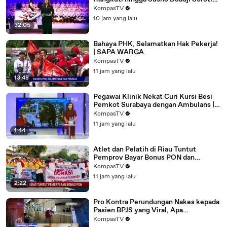
Evaluasi Kepemimpinan Listyo
KompasTV
10 jam yang lalu
32:05
Bahaya PHK, Selamatkan Hak Pekerja!
| SAPA WARGA
KompasTV
11 jam yang lalu
13:48
Pegawai Klinik Nekat Curi Kursi Besi
Pemkot Surabaya dengan Ambulans |
BERITA UTAMA
KompasTV
11 jam yang lalu
1:44
Atlet dan Pelatih di Riau Tuntut
Pemprov Bayar Bonus PON dan
Peparnas 2024 | BERITA UTAMA
KompasTV
11 jam yang lalu
2:22
Pro Kontra Perundungan Nakes kepada
Pasien BPJS yang Viral, Apa
Penyebabnya? |PAROSOT
KompasTV