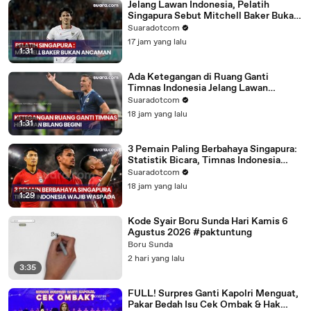
Jelang Lawan Indonesia, Pelatih
Singapura Sebut Mitchell Baker Bukan
Ancaman
Suaradotcom
17 jam yang lalu
1:31
Ada Ketegangan di Ruang Ganti
Timnas Indonesia Jelang Lawan
Singapura? Herdman Bilang Begini
Suaradotcom
18 jam yang lalu
1:31
3 Pemain Paling Berbahaya Singapura:
Statistik Bicara, Timnas Indonesia
Wajib Waspada
Suaradotcom
18 jam yang lalu
1:29
Kode Syair Boru Sunda Hari Kamis 6
Agustus 2026 #paktuntung
Boru Sunda
2 hari yang lalu
3:35
FULL! Surpres Ganti Kapolri Menguat,
Pakar Bedah Isu Cek Ombak & Hak