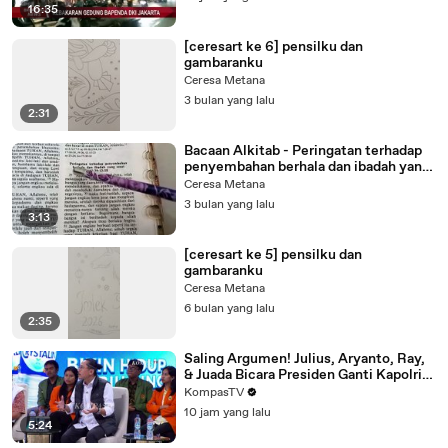
16:35
[ceresart ke 6] pensilku dan
gambaranku
Ceresa Metana
3 bulan yang lalu
2:31
Bacaan Alkitab - Peringatan terhadap
penyembahan berhala dan ibadah yang
sesat
Ceresa Metana
3 bulan yang lalu
3:13
[ceresart ke 5] pensilku dan
gambaranku
Ceresa Metana
6 bulan yang lalu
2:35
Saling Argumen! Julius, Aryanto, Ray,
& Juada Bicara Presiden Ganti Kapolri,
Pasti Ada Gejolak?
KompasTV
10 jam yang lalu
5:24