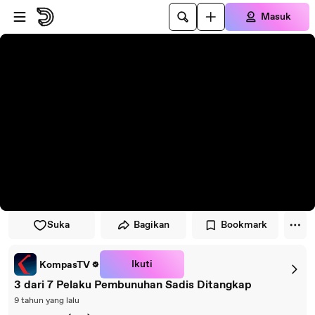
Lewati ke pemutar
Lewatkan ke konten utama
Masuk
Suka
Bagikan
Bookmark
Ikuti
KompasTV
3 dari 7 Pelaku Pembunuhan Sadis Ditangkap
9 tahun yang lalu