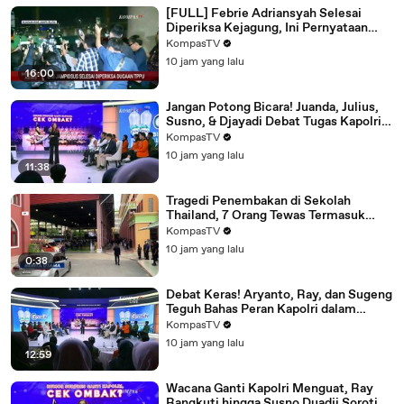
[FULL] Febrie Adriansyah Selesai
Diperiksa Kejagung, Ini Pernyataan
Kuasa Hukum
KompasTV
10 jam yang lalu
16:00
Jangan Potong Bicara! Juanda, Julius,
Susno, & Djayadi Debat Tugas Kapolri,
Bantu Program Presiden?
KompasTV
10 jam yang lalu
11:38
Tragedi Penembakan di Sekolah
Thailand, 7 Orang Tewas Termasuk
Guru dan Siswa | BERUT
KompasTV
10 jam yang lalu
0:38
Debat Keras! Aryanto, Ray, dan Sugeng
Teguh Bahas Peran Kapolri dalam
Dukung Program Pemerintah
KompasTV
10 jam yang lalu
12:59
Wacana Ganti Kapolri Menguat, Ray
Rangkuti hingga Susno Duadji Soroti